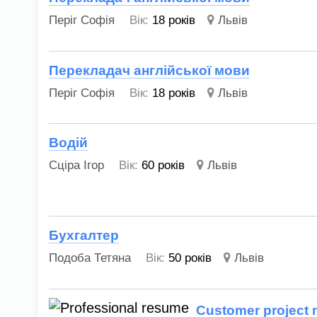
Періг Софія
Вік:
18 років
Львів
Перекладач англійської мови
Періг Софія
Вік:
18 років
Львів
Водій
Сціра Ігор
Вік:
60 років
Львів
Бухгалтер
Подоба Тетяна
Вік:
50 років
Львів
Customer project