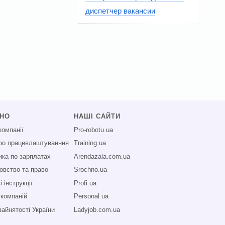
диспетчер вакансии
СНО
НАШІ САЙТИ
компанії
Pro-robotu.ua
про працевлаштуванння
Training.ua
ика по зарплатах
Arendazala.com.ua
овство та право
Srochno.ua
 інструкції
Profi.ua
 компаній
Personal.ua
зайнятості України
Ladyjob.com.ua