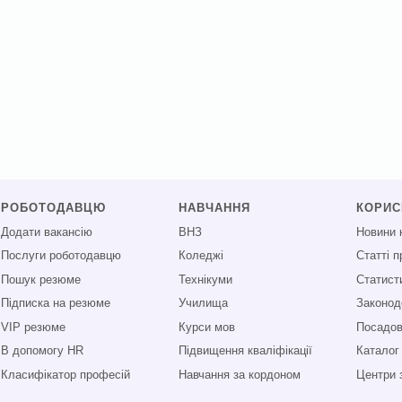
РОБОТОДАВЦЮ
НАВЧАННЯ
КОРИ
Додати вакансію
ВНЗ
Новини 
Послуги роботодавцю
Коледжі
Статті 
Пошук резюме
Технікуми
Статист
Підписка на резюме
Училища
Законод
VIP резюме
Курси мов
Посадові
В допомогу HR
Підвищення кваліфікації
Каталог
Класифікатор професій
Навчання за кордоном
Центри 