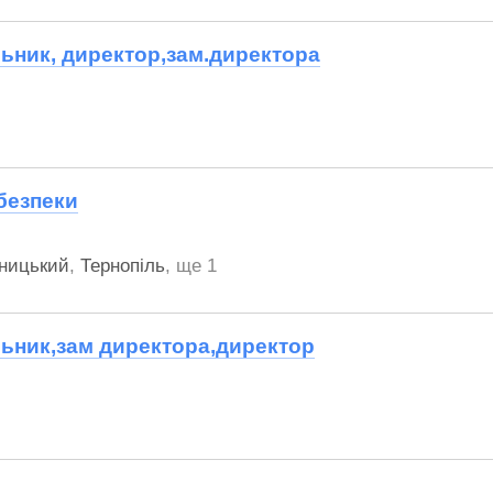
ьник, директор,зам.директора
безпеки
ницький
,
Тернопіль
,
ще 1
ьник,зам директора,директор