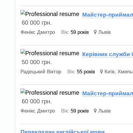
Майстер-приймал
60 000
грн.
Фенікс Дмитро
Вік:
59 років
Львів
Керівник служби 
50 000
грн.
Радецький Віктор
Вік:
55 років
Київ
,
Хмель
Майстер-приймал
60 000
грн.
Фенікс Дмитро
Вік:
59 років
Львів
Перекладач англійської мови