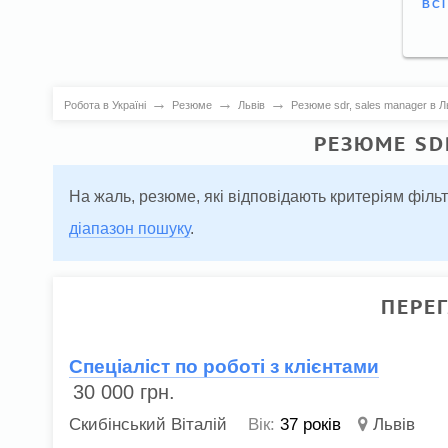
ВС
→
→
→
Робота в Україні
Резюме
Львів
Резюме sdr, sales manager в Л
РЕЗЮМЕ SD
На жаль, резюме, які відповідають критеріям філь
діапазон пошуку
.
ПЕРЕ
Спеціаліст по роботі з клієнтами
30 000
грн.
Скибінський Віталій
Вік:
37 років
Львів