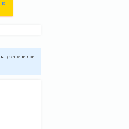
СІЮ
ьтра, розширивши