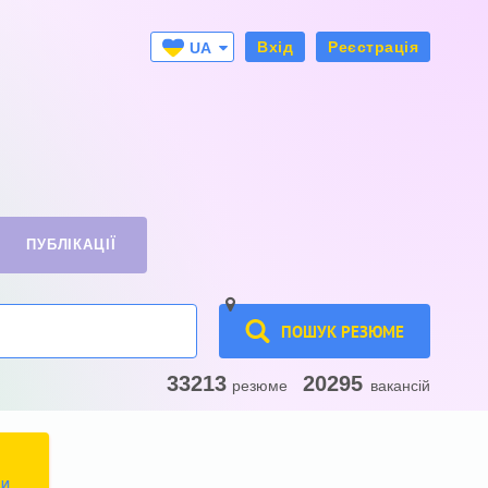
Вхід
Реєстрація
UA
RU
ПУБЛІКАЦІЇ
ПОШУК РЕЗЮМЕ
33213
20295
резюме
вакансій
ТИ