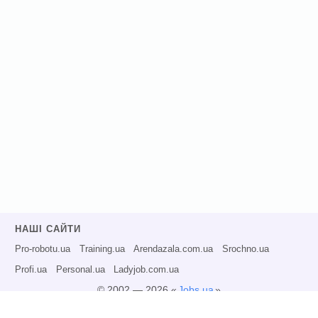
НАШІ САЙТИ
Pro-robotu.ua
Training.ua
Arendazala.com.ua
Srochno.ua
Profi.ua
Personal.ua
Ladyjob.com.ua
© 2002 — 2026 «
Jobs.ua
»
Всі права захищені.