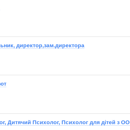
р
ьник, директор,зам.директора
лют
ог, Дитячий Психолог, Психолог для дітей з О