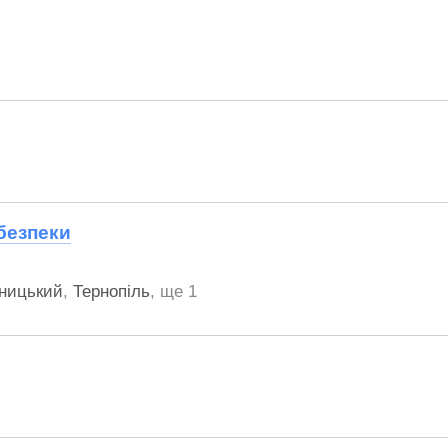
безпеки
ницький
,
Тернопіль
,
ще 1