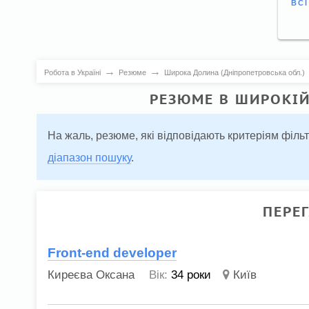
ВС
→
→
Робота в Україні
Резюме
Широка Долина (Дніпропетровська обл.)
РЕЗЮМЕ В ШИРОКІЙ
На жаль, резюме, які відповідають критеріям філь
діапазон пошуку
.
ПЕРЕ
Front-end developer
Киреєва Оксана
Вік:
34 роки
Київ