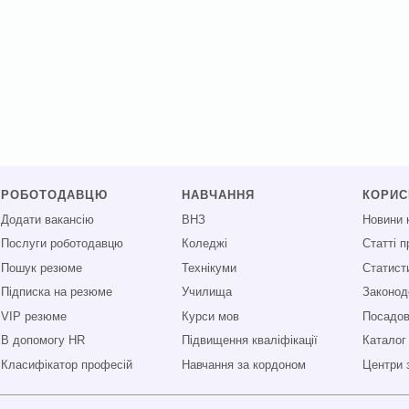
РОБОТОДАВЦЮ
НАВЧАННЯ
КОРИ
Додати вакансію
ВНЗ
Новини 
Послуги роботодавцю
Коледжі
Статті 
Пошук резюме
Технікуми
Статист
Підписка на резюме
Училища
Законод
VIP резюме
Курси мов
Посадові
В допомогу HR
Підвищення кваліфікації
Каталог
Класифікатор професій
Навчання за кордоном
Центри 