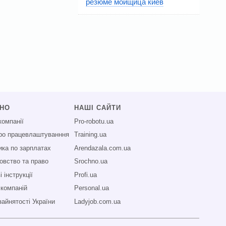
резюме мойщица киев
СНО
НАШІ САЙТИ
компанії
Pro-robotu.ua
про працевлаштуванння
Training.ua
ика по зарплатах
Arendazala.com.ua
овство та право
Srochno.ua
 інструкції
Profi.ua
 компаній
Personal.ua
зайнятості України
Ladyjob.com.ua