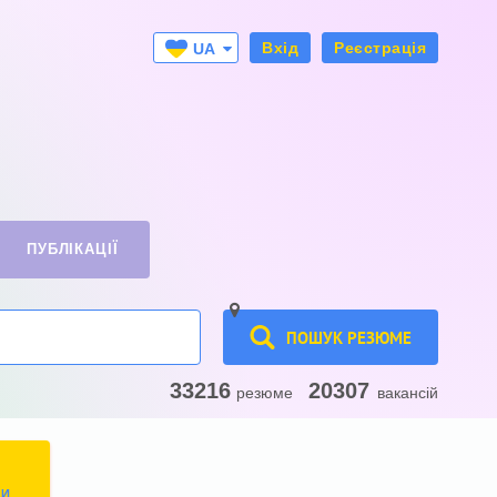
Вхід
Реєстрація
UA
RU
ПУБЛІКАЦІЇ
ПОШУК РЕЗЮМЕ
33216
20307
резюме
вакансій
ТИ