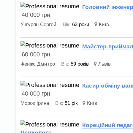
Головний інжене
40 000
грн.
Унгурян Сергей
Вік:
63 роки
Київ
Майстер-приймал
60 000
грн.
Фенікс Дмитро
Вік:
59 років
Львів
Касир обміну ва
40 000
грн.
Мороз Ірина
Вік:
51 рік
Київ
Кореційний педаг
Психолога