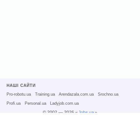
НАШІ САЙТИ
Pro-robotu.ua
Training.ua
Arendazala.com.ua
Srochno.ua
Profi.ua
Personal.ua
Ladyjob.com.ua
© 2002 — 2026 «
Jobs.ua
»
Всі права захищені.
Адміністрація може не розділяти точку зору авторів інформаційних матеріалів
та не несе відповідальності за розміщену користувачами інформацію.