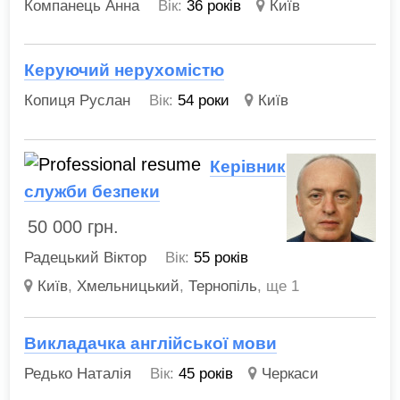
Компанець Анна
Вік:
36 років
Київ
Керуючий нерухомістю
Копиця Руслан
Вік:
54 роки
Київ
Керівник
служби безпеки
50 000
грн.
Радецький Віктор
Вік:
55 років
Київ
,
Хмельницький
,
Тернопіль
,
ще 1
Викладачка англійської мови
Редько Наталія
Вік:
45 років
Черкаси