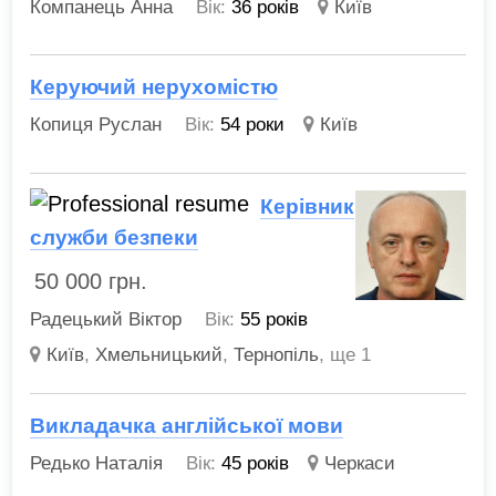
Компанець Анна
Вік:
36 років
Київ
Керуючий нерухомістю
Копиця Руслан
Вік:
54 роки
Київ
Керівник
служби безпеки
50 000
грн.
Радецький Віктор
Вік:
55 років
Київ
,
Хмельницький
,
Тернопіль
,
ще 1
Викладачка англійської мови
Редько Наталія
Вік:
45 років
Черкаси