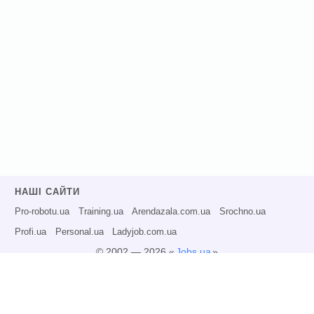
НАШІ САЙТИ
Pro-robotu.ua
Training.ua
Arendazala.com.ua
Srochno.ua
Profi.ua
Personal.ua
Ladyjob.com.ua
© 2002 — 2026 «
Jobs.ua
»
Всі права захищені.
Адміністрація може не розділяти точку зору авторів інформаційних матеріалів
та не несе відповідальності за розміщену користувачами інформацію.