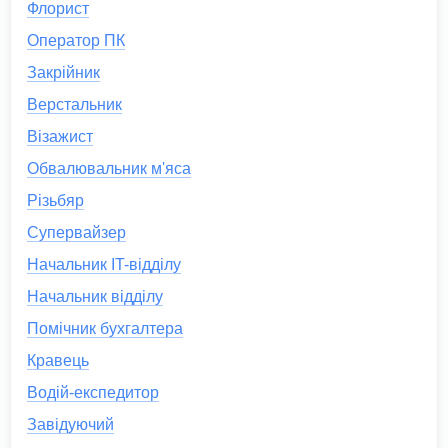
Флорист
Оператор ПК
Закрійник
Верстальник
Візажист
Обвалювальник м'яса
Різьбяр
Супервайзер
Начальник IT-відділу
Начальник відділу
Помічник бухгалтера
Кравець
Водій-експедитор
Завідуючий