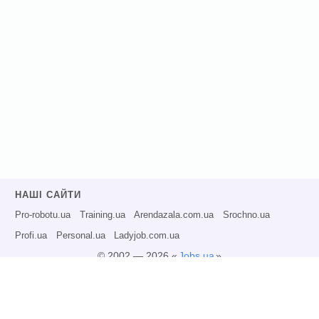
НАШІ САЙТИ
Pro-robotu.ua
Training.ua
Arendazala.com.ua
Srochno.ua
Profi.ua
Personal.ua
Ladyjob.com.ua
© 2002 — 2026 «
Jobs.ua
»
Всі права захищені.
Адміністрація може не розділяти точку зору авторів інформаційних матеріалів
та не несе відповідальності за розміщену користувачами інформацію.