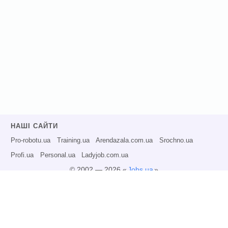
НАШІ САЙТИ
Pro-robotu.ua
Training.ua
Arendazala.com.ua
Srochno.ua
Profi.ua
Personal.ua
Ladyjob.com.ua
© 2002 — 2026 «
Jobs.ua
»
Всі права захищені.
Адміністрація може не розділяти точку зору авторів інформаційних матеріалів
та не несе відповідальності за розміщену користувачами інформацію.