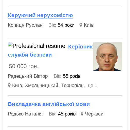
Керуючий нерухомістю
Копиця Руслан
Вік:
54 роки
Київ
Керівник
служби безпеки
50 000
грн.
Радецький Віктор
Вік:
55 років
Київ
,
Хмельницький
,
Тернопіль
,
ще 1
Викладачка англійської мови
Редько Наталія
Вік:
45 років
Черкаси