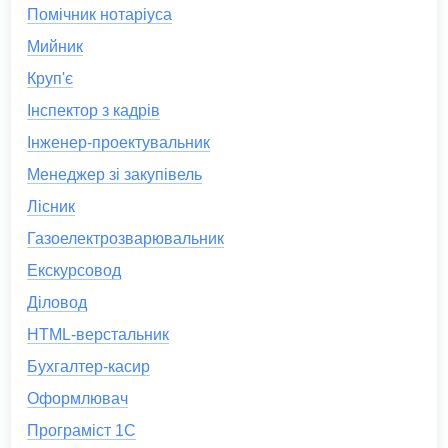
Помічник нотаріуса
Мийник
Круп'є
Інспектор з кадрів
Інженер-проектувальник
Менеджер зі закупівель
Лісник
Газоелектрозварювальник
Екскурсовод
Діловод
HTML-верстальник
Бухгалтер-касир
Оформлювач
Програміст 1С