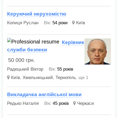
Керуючий нерухомістю
Копиця Руслан
Вік:
54 роки
Київ
Керівник
служби безпеки
50 000
грн.
Радецький Віктор
Вік:
55 років
Київ
,
Хмельницький
,
Тернопіль
,
ще 1
Викладачка англійської мови
Редько Наталія
Вік:
45 років
Черкаси