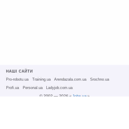
НАШІ САЙТИ
Pro-robotu.ua
Training.ua
Arendazala.com.ua
Srochno.ua
Profi.ua
Personal.ua
Ladyjob.com.ua
© 2002 — 2026 «
Jobs.ua
»
Всі права захищені.
Адміністрація може не розділяти точку зору авторів інформаційних матеріалів
та не несе відповідальності за розміщену користувачами інформацію.