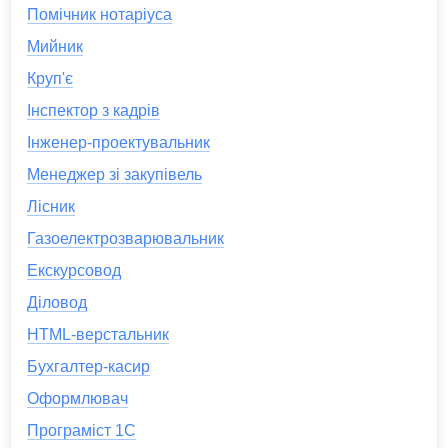
Помічник нотаріуса
Мийник
Круп'є
Інспектор з кадрів
Інженер-проектувальник
Менеджер зі закупівель
Лісник
Газоелектрозварювальник
Екскурсовод
Діловод
HTML-верстальник
Бухгалтер-касир
Оформлювач
Програміст 1С