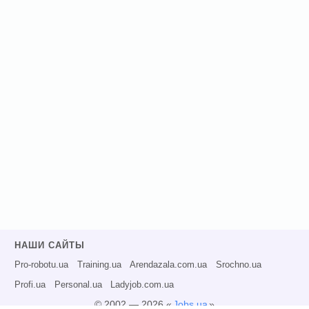
НАШИ САЙТЫ
Pro-robotu.ua
Training.ua
Arendazala.com.ua
Srochno.ua
Profi.ua
Personal.ua
Ladyjob.com.ua
© 2002 — 2026 «
Jobs.ua
»