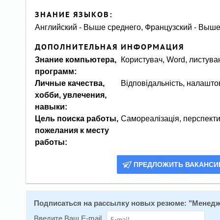
ЗНАНИЕ ЯЗЫКОВ:
Английский - Выше среднего, Французский - Выше
ДОПОЛНИТЕЛЬНАЯ ИНФОРМАЦИЯ
Знание компьютера,
Користувач, Word, листува
программ:
Личные качества,
Відповідальність, налаштов
хобби, увлечения,
навыки:
Цель поиска работы,
Самореалізація, перспекти
пожелания к месту
работы:
ПРЕДЛОЖИТЬ ВАКАНС
Подписаться на рассылку новых резюме: "
Менедже
Введите Ваш E-mail