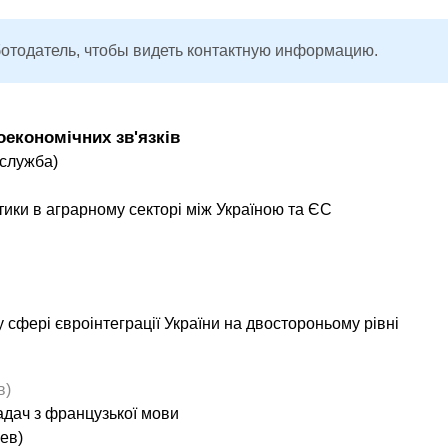
ботодатель, чтобы видеть контактную информацию.
оекономічних зв'язків
 служба)
ітики в аграрному секторі між Україною та ЄС
й у сфері євроінтеграції України на двостороньому рівні
в)
ладач з французької мови
ев)