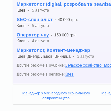
Маркетолог (digital, розробка та реаліза
Киев
•
5 августа
SEO-спеціаліст
40 000 грн.
•
Киев
•
5 августа
Оператор чпу
150 000 грн.
•
Киев
•
4 августа
Маркетолог, Контент-менеджер
Киев
,
Днепр
,
Львов
,
Винница
•
3 августа
Другие резюме в рубрике:
Сельское хозяйство, агр
Другие резюме в регионе:
Киев
Менеджер з міжнародного економічного
Менед
співробітництва