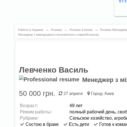
ВСЕ
→
→
→
Работа в Украине
Резюме
Резюме в Киеве
Резюме Менеджер з
Менеджер з міжнародного економічного співробітництва
Левченко Василь
Менеджер з мі
50 000 грн.
27 апреля
Город:
Киев
Возраст:
49 лет
Режим работы:
полный рабочий день,
сво
Рубрики:
Сельское хозяйство, агроб
Состою в браке
Есть дети
Готов к кома