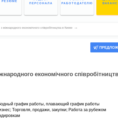
 РЕЗЮМЕ
ПЕРСОНАЛА
РАБОТОДАТЕЛЮ
ВАКАН
→
 міжнародного економічного співробітництва в Киеве
ПРЕДЛОЖ
жнародного економічного співробітницт
бодный график работы,
плавающий график работы
изнес
;
Торговля, продажи, закупки
;
Работа за рубежом
ндировкам