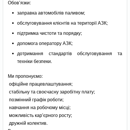
Обов’язки:
заправка автомобілів паливом;
обслуговування клієнтів на території АЗК;
підтримка чистоти та порядку;
допомога оператору АЗК;
дотримання стандартів обслуговування та
техніки безпеки.
Ми пропонуємо:
офіційне працевлаштування;
стабільну та своєчасну заробітну плату;
позмінний графік роботи;
навчання на робочому місці;
можливість кар’єрного росту;
дружній колектив.