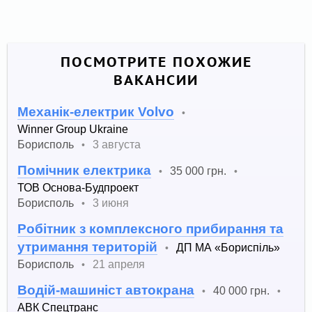
ПОСМОТРИТЕ ПОХОЖИЕ
ВАКАНСИИ
Механік-електрик Volvo
•
Winner Group Ukraine
Борисполь
3 августа
•
Помічник електрика
35 000 грн.
•
•
ТОВ Основа-Будпроект
Борисполь
3 июня
•
Робітник з комплексного прибирання та
утримання територій
ДП МА «Бориспіль»
•
Борисполь
21 апреля
•
Водій-машиніст автокрана
40 000 грн.
•
•
АВК Спецтранс