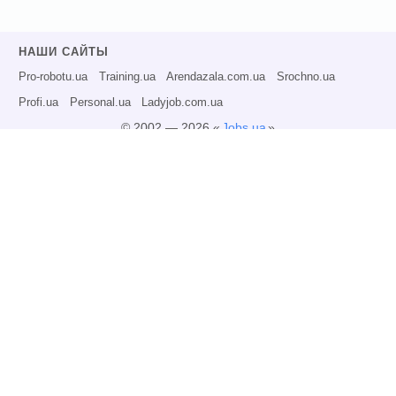
НАШИ САЙТЫ
Pro-robotu.ua
Training.ua
Arendazala.com.ua
Srochno.ua
Profi.ua
Personal.ua
Ladyjob.com.ua
© 2002 — 2026 «
Jobs.ua
»
Все права защищены.
Администрация может не разделять точку зрения авторов информационных
материалов и не несет ответственности за размещаемую пользователями
информацию.