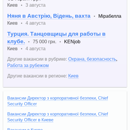
Киев
3 августа
•
Няня в Австрію, Відень, вахта
Мірабелла
•
Киев
4 августа
•
Турция. Танцовщицы для работы в
клубе.
75 000 грн.
KENjob
•
•
Киев
4 августа
•
Другие вакансии в рубрике:
Охрана, безопасность
,
Работа за рубежом
Другие вакансии в регионе:
Киев
Вакансии Директор з корпоративної безпеки, Chief
Security Officer
Вакансии Директор з корпоративної безпеки, Chief
Security Officer в Киеве
Вакансии в Киеве