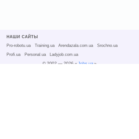
НАШИ САЙТЫ
Pro-robotu.ua
Training.ua
Arendazala.com.ua
Srochno.ua
Profi.ua
Personal.ua
Ladyjob.com.ua
© 2002 — 2026 «
Jobs.ua
»
Все права защищены.
Администрация может не разделять точку зрения авторов информационных
материалов и не несет ответственности за размещаемую пользователями
информацию.