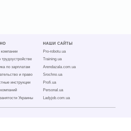
ЗНО
НАШИ САЙТЫ
 компании
Pro-robotu.ua
о трудоустройстве
Training.ua
ика по зарплатам
Arendazala.com.ua
ательство и право
Srochno.ua
тные инструкции
Profi.ua
 компаний
Personal.ua
занятости Украины
Ladyjob.com.ua