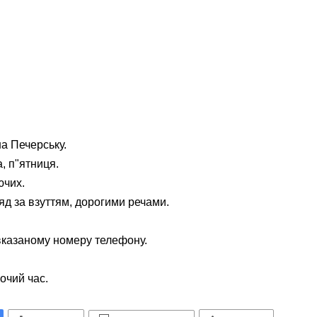
а Печерську.
, п"ятниця.
ючих.
яд за взуттям, дорогими речами.
вказаному номеру телефону.
очий час.