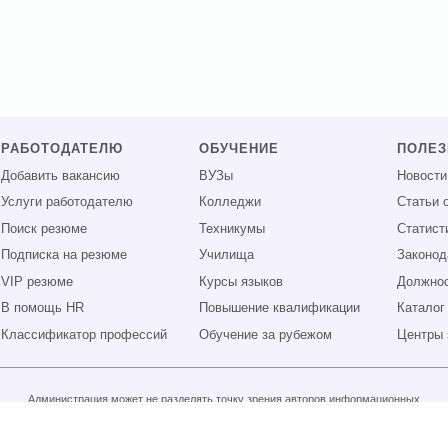
РАБОТОДАТЕЛЮ
ОБУЧЕНИЕ
ПОЛЕ
Добавить вакансию
ВУЗы
Новости
Услуги работодателю
Колледжи
Статьи 
Поиск резюме
Техникумы
Статист
Подписка на резюме
Училища
Законод
VIP резюме
Курсы языков
Должнос
В помощь HR
Повышение квалификации
Каталог
Классификатор профессий
Обучение за рубежом
Центры 
Администрация может не разделять точку зрения авторов информационных
материалов и не несет ответственности за размещаемую пользователями
информацию.