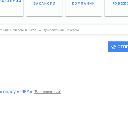
ВАКАНСИИ
ВАКАНСИИ
КОМПАНИЙ
РУБЕЖ
→
тниця, Печерськ в Киеве
Домробітниця, Печерськ
ОТП
рсоналу «НІКА»
(
)
Все вакансии