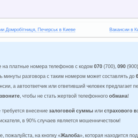
ии Домробітниця, Печерськ в Киеве
Вакансии в К
 на платные номера телефонов с кодом
070
(700),
090
(900)
ть минуты разговора с таким номером может составлять до
сии, а автоответчик или ответивший человек предлагает п
 звоните
, чтобы не стать жертвой телефонного
обмана
!
де требуется внесение
залоговой суммы
или
страхового в
оискателя, в 90% случаев является мошенничеством!
, пожалуйста, на кнопку «
Жалоба
», которая находится по