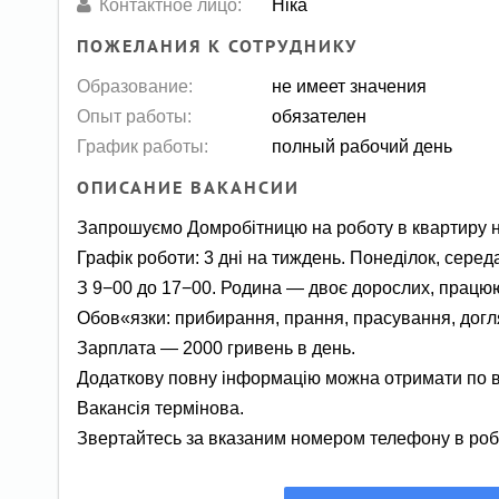
Контактное лицо:
Ніка
ПОЖЕЛАНИЯ К СОТРУДНИКУ
Образование:
не имеет значения
Опыт работы:
обязателен
График работы:
полный рабочий день
ОПИСАНИЕ ВАКАНСИИ
Запрошуємо Домробітницю на роботу в квартиру н
Графік роботи: 3 дні на тиждень. Понеділок, середа
З 9−00 до 17−00. Родина — двоє дорослих, працю
Обов«язки: прибирання, прання, прасування, догл
Зарплата — 2000 гривень в день.
Додаткову повну інформацію можна отримати по 
Вакансія термінова.
Звертайтесь за вказаним номером телефону в роб