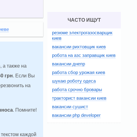
ЧАСТО ИЩУТ
иеве
резюме электрогазосварщик
киев
вакансии рихтовщик киев
робота на азс заправщик киев
вакансии днепр
, а также на
работа сбор урожая киев
60 грн
. Если Вы
шукаю роботу одеса
ерезвонить на
работа срочно бровары
тракторист вакансии киев
вакансии сушист
зноса
. Помните!
вакансии php developer
д текстом каждой