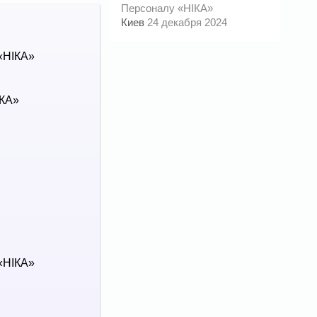
Персоналу «НІКА»
Киев
24 декабря 2024
«НІКА»
ІКА»
«НІКА»