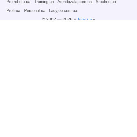
Pro-robotu.ua
Training.ua
Arendazala.com.ua
Srochno.ua
Profi.ua
Personal.ua
Ladyjob.com.ua
© 2002 — 2026 «
Jobs.ua
»
Все права защищены.
Администрация может не разделять точку зрения авторов информационных
материалов и не несет ответственности за размещаемую пользователями
информацию.