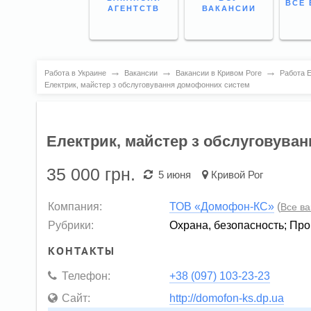
ВСЕ 
АГЕНТСТВ
ВАКАНСИИ
→
→
→
Работа в Украине
Вакансии
Вакансии в Кривом Роге
Работа Е
Електрик, майстер з обслуговування домофонних систем
Електрик, майстер з обслуговува
35 000
грн.
5 июня
Кривой Рог
Компания:
ТОВ «Домофон-КС»
(
Все в
Рубрики:
Охрана, безопасность
;
Про
КОНТАКТЫ
Телефон:
+38 (097) 103-23-23
Сайт:
http://domofon-ks.dp.ua