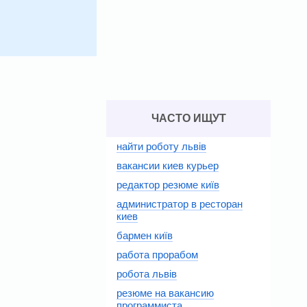
ЧАСТО ИЩУТ
найти роботу львів
вакансии киев курьер
редактор резюме київ
администратор в ресторан
киев
бармен київ
работа прорабом
робота львів
резюме на вакансию
программиста