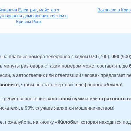
акансии Електрик, майстер з
Вакансии в Крив
уговування домофонних систем в
Кривом Роге
 на платные номера телефонов с кодом
070
(700),
090
(900)
ть минуты разговора с таким номером может составлять до
сии, а автоответчик или ответивший человек предлагает п
 звоните
, чтобы не стать жертвой телефонного
обмана
!
де требуется внесение
залоговой суммы
или
страхового в
оискателя, в 90% случаев является мошенничеством!
, пожалуйста, на кнопку «
Жалоба
», которая находится по