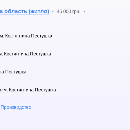
а область (житло)
45 000 грн.
•
•
м. Костянтина Пестушка
м. Костянтина Пестушка
на Пестушка
 ім. Костянтина Пестушка
,
Производство