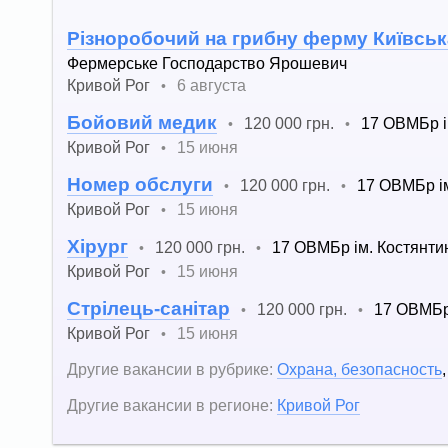
Різноробочий на грибну ферму Київськ
Фермерське Господарство Ярошевич
Кривой Рог
6 августа
•
Бойовий медик
120 000 грн.
17 ОВМБр і
•
•
Кривой Рог
15 июня
•
Номер обслуги
120 000 грн.
17 ОВМБр і
•
•
Кривой Рог
15 июня
•
Хірург
120 000 грн.
17 ОВМБр ім. Костянти
•
•
Кривой Рог
15 июня
•
Стрілець-санітар
120 000 грн.
17 ОВМБр
•
•
Кривой Рог
15 июня
•
Другие вакансии в рубрике:
Охрана, безопасность
Другие вакансии в регионе:
Кривой Рог