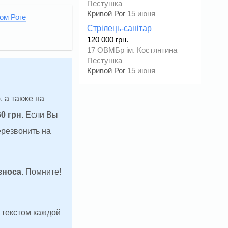
Пестушка
Кривой Рог
15 июня
ом Роге
Стрілець-санітар
120 000 грн.
17 ОВМБр ім. Костянтина
Пестушка
Кривой Рог
15 июня
, а также на
60 грн
. Если Вы
ерезвонить на
зноса
. Помните!
д текстом каждой