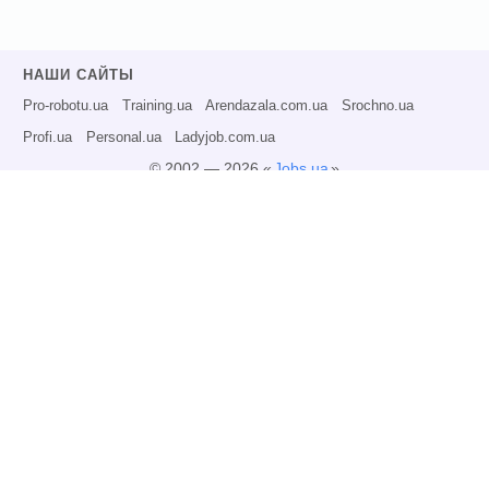
НАШИ САЙТЫ
Pro-robotu.ua
Training.ua
Arendazala.com.ua
Srochno.ua
Profi.ua
Personal.ua
Ladyjob.com.ua
© 2002 — 2026 «
Jobs.ua
»
Все права защищены.
Администрация может не разделять точку зрения авторов информационных
материалов и не несет ответственности за размещаемую пользователями
информацию.