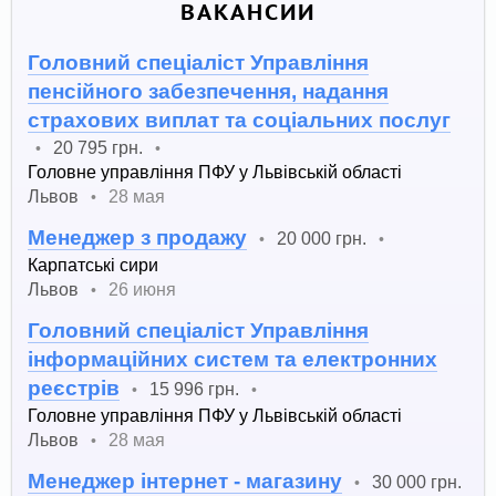
ВАКАНСИИ
Головний спеціаліст Управління
пенсійного забезпечення, надання
страхових виплат та соціальних послуг
20 795 грн.
•
•
Головне управління ПФУ у Львівській області
Львов
28 мая
•
Менеджер з продажу
20 000 грн.
•
•
Карпатські сири
Львов
26 июня
•
Головний спеціаліст Управління
інформаційних систем та електронних
реєстрів
15 996 грн.
•
•
Головне управління ПФУ у Львівській області
Львов
28 мая
•
Менеджер інтернет - магазину
30 000 грн.
•