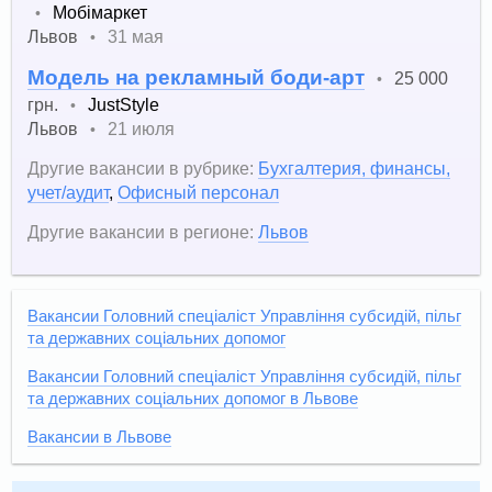
Мобімаркет
•
Львов
31 мая
•
Модель на рекламный боди-арт
25 000
•
грн.
JustStyle
•
Львов
21 июля
•
Другие вакансии в рубрике:
Бухгалтерия, финансы,
учет/аудит
,
Офисный персонал
Другие вакансии в регионе:
Львов
Вакансии Головний спеціаліст Управління субсидій, пільг
та державних соціальних допомог
Вакансии Головний спеціаліст Управління субсидій, пільг
та державних соціальних допомог в Львове
Вакансии в Львове