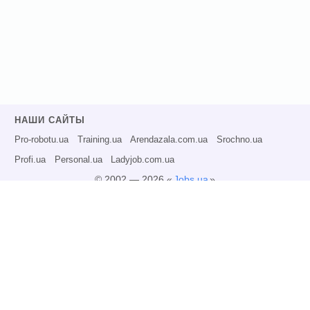
НАШИ САЙТЫ
Pro-robotu.ua
Training.ua
Arendazala.com.ua
Srochno.ua
Profi.ua
Personal.ua
Ladyjob.com.ua
© 2002 — 2026 «
Jobs.ua
»
Все права защищены.
Администрация может не разделять точку зрения авторов информационных
материалов и не несет ответственности за размещаемую пользователями
информацию.