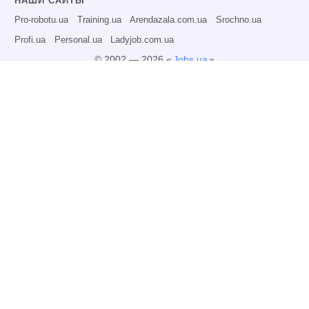
НАШИ САЙТЫ
Pro-robotu.ua
Training.ua
Arendazala.com.ua
Srochno.ua
Profi.ua
Personal.ua
Ladyjob.com.ua
© 2002 — 2026 «
Jobs.ua
»
Все права защищены.
Администрация может не разделять точку зрения авторов информационных
материалов и не несет ответственности за размещаемую пользователями
информацию.