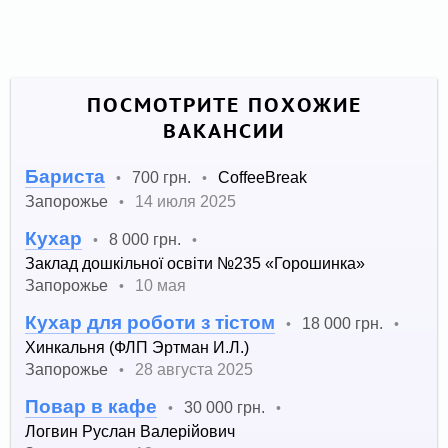
ПОСМОТРИТЕ ПОХОЖИЕ
ВАКАНСИИ
Бариста
700 грн.
CoffeeBreak
•
•
Запорожье
14 июля 2025
•
Кухар
8 000 грн.
•
•
Заклад дошкільної освіти №235 «Горошинка»
Запорожье
10 мая
•
Кухар для роботи з тістом
18 000 грн.
•
•
Хинкальня (ФЛП Эртман И.Л.)
Запорожье
28 августа 2025
•
Повар в кафе
30 000 грн.
•
•
Логвин Руслан Валерійович