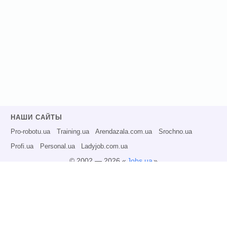
НАШИ САЙТЫ
Pro-robotu.ua
Training.ua
Arendazala.com.ua
Srochno.ua
Profi.ua
Personal.ua
Ladyjob.com.ua
© 2002 — 2026 «
Jobs.ua
»
Все права защищены.
Администрация может не разделять точку зрения авторов информационных
материалов и не несет ответственности за размещаемую пользователями
информацию.