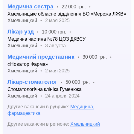
Медична сестра
22 000 грн.
•
•
Хмельницьке обласне відділення БО «Мережа ЛЖВ»
Хмельницкий
2 мая 2025
•
Лікар узд
10 000 грн.
•
•
Медична частина №78 ЦОЗ ДКВСУ
Хмельницкий
3 августа
•
Медичний представник
30 000 грн.
•
•
«Новатор Фарма»
Хмельницкий
2 мая 2025
•
Лікар-стоматолог
50 000 грн.
•
•
Стоматологічна клініка Гуменюка
Хмельницкий
24 апреля 2024
•
Другие вакансии в рубрике:
Медицина,
фармацевтика
Другие вакансии в регионе:
Хмельницкий