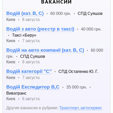
ВАКАНСИИ
Водій (кат. B, С)
60 000 грн.
СПД Суяшов
•
•
Киев
8 августа
•
Водій з авто (реєстр в таксі)
40 000 грн.
•
Таксі «Беру»
•
Киев
7 августа
•
Водій на авто компанії (кат. В, С)
60 000
•
грн.
СПД Суяшов
•
Киев
8 августа
•
Водій категорії "С"
СПД Остапенко Ю. Г.
•
Киев
7 августа
•
Водій Експедитор В,С
35 000 грн.
•
•
Виватранс
Киев
6 августа
•
Другие вакансии в рубрике:
Транспорт, автосервис