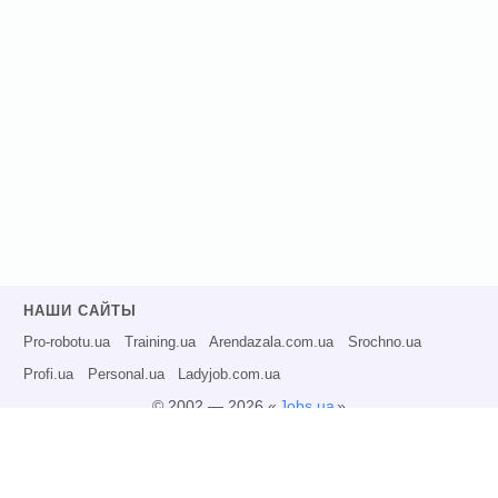
НАШИ САЙТЫ
Pro-robotu.ua
Training.ua
Arendazala.com.ua
Srochno.ua
Profi.ua
Personal.ua
Ladyjob.com.ua
© 2002 — 2026 «
Jobs.ua
»
Все права защищены.
Администрация может не разделять точку зрения авторов информационных
материалов и не несет ответственности за размещаемую пользователями