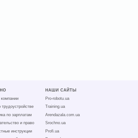
ЗНО
НАШИ САЙТЫ
 компании
Pro-robotu.ua
о трудоустройстве
Training.ua
ика по зарплатам
Arendazala.com.ua
ательство и право
Srochno.ua
тные инструкции
Profi.ua