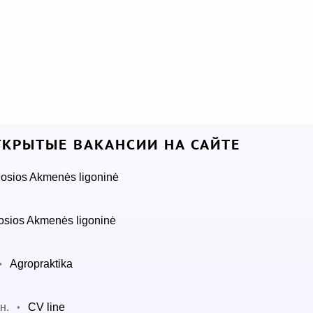
КРЫТЫЕ ВАКАНСИИ НА САЙТЕ
osios Akmenės ligoninė
osios Akmenės ligoninė
Agropraktika
•
н.
CV line
•