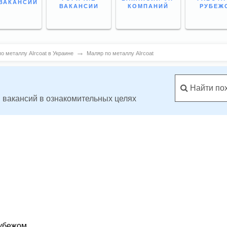
ВАКАНСИИ
ВАКАНСИИ
КОМПАНИЙ
РУБЕЖ
→
о металлу AIrcoat в Украине
Маляр по металлу AIrcoat
Найти по
 вакансий в ознакомительных целях
рубежом