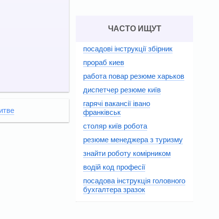
ЧАСТО ИЩУТ
посадові інструкції збірник
прораб киев
работа повар резюме харьков
диспетчер резюме київ
гарячі вакансії івано
итве
франківськ
столяр київ робота
резюме менеджера з туризму
знайти роботу комірником
водій код професії
посадова інструкція головного
бухгалтера зразок