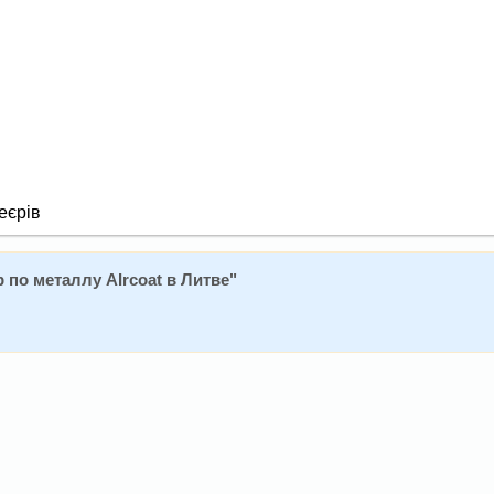
еєрів
 по металлу AIrcoat в Литве
"