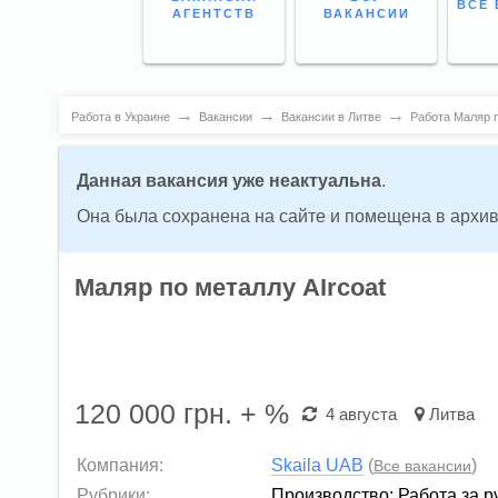
ВСЕ 
АГЕНТСТВ
ВАКАНСИИ
→
→
→
Работа в Украине
Вакансии
Вакансии в Литве
Работа Маляр п
Данная вакансия уже неактуальна
.
Она была сохранена на сайте и помещена в архив
Маляр по металлу AIrcoat
120 000
грн. + %
4 августа
Литва
Компания:
Skaila UAB
(
)
Все вакансии
Рубрики:
Производство
;
Работа за 