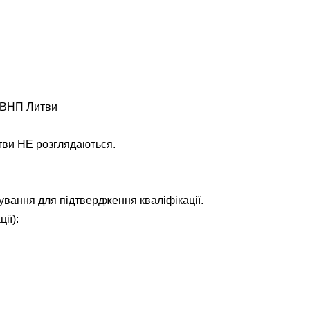
о ВНП Литви
тви НЕ розглядаються.
вання для підтвердження кваліфікації.
ії):