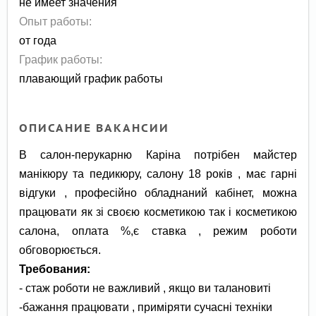
не имеет значения
Опыт работы:
от года
График работы:
плавающий график работы
ОПИСАНИЕ ВАКАНСИИ
В салон-перукарню Каріна потрібен майстер
манікюру та педикюру, салону 18 років , має гарні
відгуки , професійно обладнаний кабінет, можна
працювати як зі своєю косметикою так і косметикою
салона, оплата %,є ставка , режим роботи
обговорюється.
Требования:
- стаж роботи не важливий , якщо ви талановиті
-бажання працювати , приміряти сучасні техніки