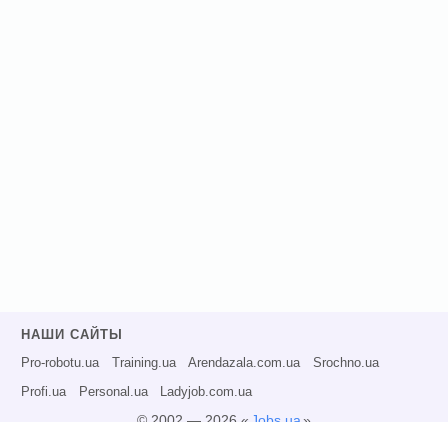
НАШИ САЙТЫ
Pro-robotu.ua
Training.ua
Arendazala.com.ua
Srochno.ua
Profi.ua
Personal.ua
Ladyjob.com.ua
© 2002 — 2026 «
Jobs.ua
»
Все права защищены.