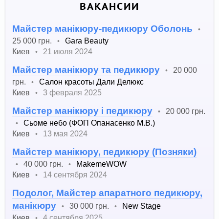
ВАКАНСИИ
Майстер манікюру-педикюру Оболонь
•
25 000 грн.
Gara Beauty
•
Киев
21 июля 2024
•
Майстер манікюру та педикюру
20 000
•
грн.
Салон красоты Дали Делюкс
•
Киев
3 февраля 2025
•
Майстер манікюру і педикюру
20 000 грн.
•
Сьоме небо (ФОП Опанасенко М.В.)
•
Киев
13 мая 2024
•
Майстер манікюру, педикюру (Позняки)
40 000 грн.
MakemeWOW
•
•
Киев
14 сентября 2024
•
Подолог, Майстер апаратного педикюру,
манікюру
30 000 грн.
New Stage
•
•
Киев
4 сентября 2025
•