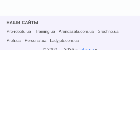
НАШИ САЙТЫ
Pro-robotu.ua
Training.ua
Arendazala.com.ua
Srochno.ua
Profi.ua
Personal.ua
Ladyjob.com.ua
© 2002 — 2026 «
Jobs.ua
»
Все права защищены.
Администрация может не разделять точку зрения авторов информационных
материалов и не несет ответственности за размещаемую пользователями
информацию.