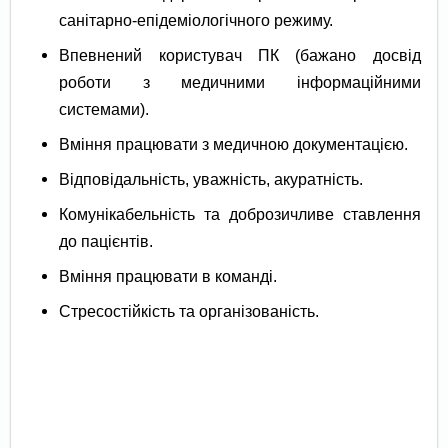
санітарно-епідеміологічного режиму.
Впевнений користувач ПК (бажано досвід
роботи з медичними інформаційними
системами).
Вміння працювати з медичною документацією.
Відповідальність, уважність, акуратність.
Комунікабельність та доброзичливе ставлення
до пацієнтів.
Вміння працювати в команді.
Стресостійкість та організованість.