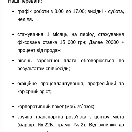
Наші переваги:
графік роботи з 8.00 до 17.00; вихідні - субота,
неділя.
стажування 1 місяць, на період стажування
фіксована ставка 15 000 грн; Далее 20000 +
процент від продаж
рівень заробітної плати обговорюється по
результатам співбесіди;
офіційне працевлаштування, професійний та
кар'єрний зріст;
корпоративний пакет (моб. зв`язок);
зручна транспортна розв'язка з центру міста
(маршр. №22Б, трамв. №2). Від зупинки до