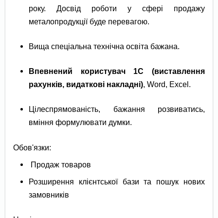
року. Досвід роботи у сфері продажу
металопродукції буде перевагою.
Вища спеціальна технічна освіта бажана.
Впевнений користувач 1С (виставлення
рахунків, видаткові накладні)
, Word, Excel.
Цілеспрямованість, бажання розвиватись,
вміння формулювати думки.
Обов'язки:
Продаж товаров
Розширення клієнтської бази та пошук нових
замовників