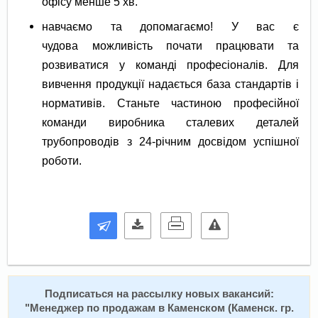
офісу менше 5 хв.
навчаємо та допомагаємо! У вас є
чудова можливість почати працювати та
розвиватися у команді професіоналів. Для
вивчення продукції надається база стандартів і
нормативів. Станьте частиною професійної
команди виробника сталевих деталей
трубопроводів з 24-річним досвідом успішної
роботи.
Подписаться на расcылку новых вакансий:
"
Менеджер по продажам в Каменском (Каменск. гр.