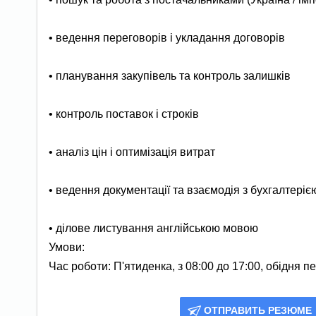
• ведення переговорів і укладання договорів
• планування закупівель та контроль залишків
• контроль поставок і строків
• аналіз цін і оптимізація витрат
• ведення документації та взаємодія з бухгалтеріє
• ділове листування англійською мовою
Умови:
Час роботи: П'ятиденка, з 08:00 до 17:00, обідня пе
ОТПРАВИТЬ РЕЗЮМЕ