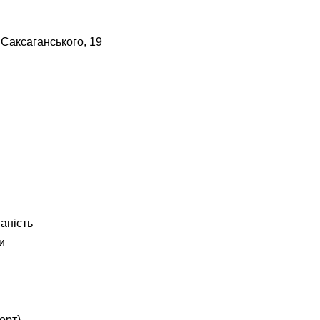
 Саксаганського, 19
ваність
и
орт)