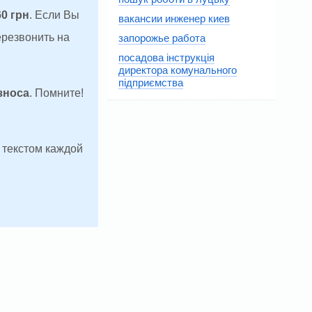
60 грн
. Если Вы
вакансии инженер киев
ерезвонить на
запорожье работа
посадова інструкція
директора комунального
підприємства
зноса
. Помните!
д текстом каждой