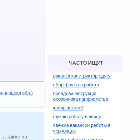
ЧАСТО ИЩУТ
вакансії конструктор одягу
сбор фруктов работа
Винницкая обл.)
посадова інструкція
охоронника підприємства
касир вакансії
шукаю роботу вінниця
свежие вакансии работы в
черновцах
, а также на
пошук роботи в луцьку