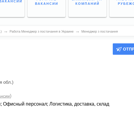
ВАКАНСИИ
ВАКАНСИИ
КОМПАНИЙ
РУБЕЖ
→
→
.)
Работа Менеджер з постачання в Украине
Менеджер з постачання
ОТП
 обл.)
)
ансии
и
;
Офисный персонал
;
Логистика, доставка, склад