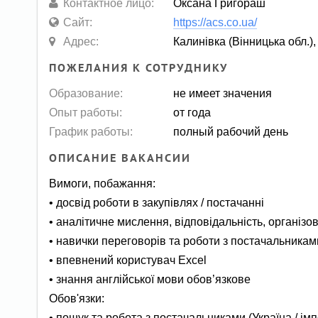
Контактное лицо:
Оксана Григораш
Сайт:
https://acs.co.ua/
Адрес:
Калинівка (Вінницька обл.),
ПОЖЕЛАНИЯ К СОТРУДНИКУ
Образование:
не имеет значения
Опыт работы:
от года
График работы:
полный рабочий день
ОПИСАНИЕ ВАКАНСИИ
Вимоги, побажання:
• досвід роботи в закупівлях / постачанні
• аналітичне мислення, відповідальність, організо
• навички переговорів та роботи з постачальникам
• впевнений користувач Excel
• знання англійської мови обов’язкове
Обов'язки:
• пошук та робота з постачальниками (Україна / імп