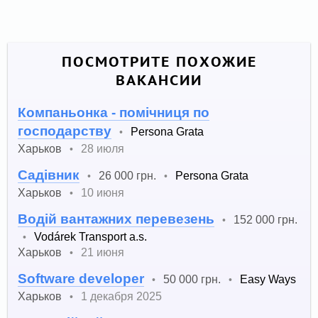
ПОСМОТРИТЕ ПОХОЖИЕ
ВАКАНСИИ
Компаньонка - помічниця по
господарству
Persona Grata
•
Харьков
28 июля
•
Садівник
26 000 грн.
Persona Grata
•
•
Харьков
10 июня
•
Водій вантажних перевезень
152 000 грн.
•
Vodárek Transport a.s.
•
Харьков
21 июня
•
Software developer
50 000 грн.
Easy Ways
•
•
Харьков
1 декабря 2025
•