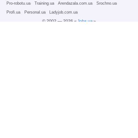
Pro-robotu.ua
Training.ua
Arendazala.com.ua
Srochno.ua
Profi.ua
Personal.ua
Ladyjob.com.ua
© 2002 — 2026 «
Jobs.ua
»
Все права защищены.
Администрация может не разделять точку зрения авторов информационных
материалов и не несет ответственности за размещаемую пользователями
информацию.