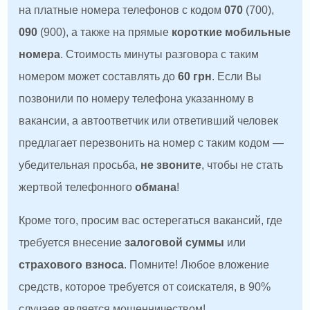
на платные номера телефонов с кодом
070
(700),
090
(900), а также на прямые
короткие мобильные
номера
. Стоимость минуты разговора с таким
номером может составлять до
60 грн
. Если Вы
позвонили по номеру телефона указанному в
вакансии, а автоответчик или ответивший человек
предлагает перезвонить на номер с таким кодом —
убедительная просьба,
не звоните
, чтобы не стать
жертвой телефонного
обмана
!
Кроме того, просим вас остерегаться вакансий, где
требуется внесение
залоговой суммы
или
страхового взноса
. Помните! Любое вложение
средств, которое требуется от соискателя, в 90%
случаев является мошенничеством!