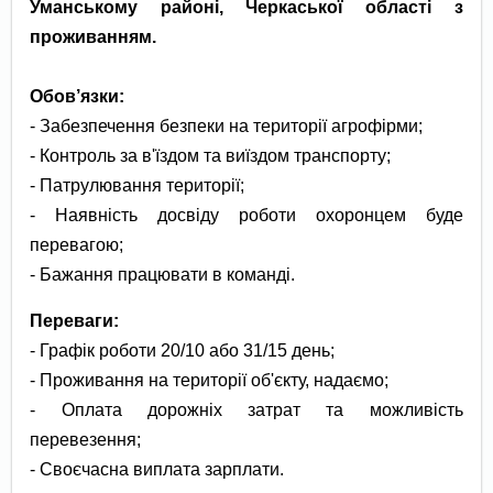
Уманському районі, Черкаської області з
проживанням.
Обов’язки:
- Забезпечення безпеки на території агрофірми;
- Контроль за в'їздом та виїздом транспорту;
- Патрулювання території;
- Наявність досвіду роботи охоронцем буде
перевагою;
- Бажання працювати в команді.
Переваги:
- Графік роботи 20/10 або 31/15 день;
- Проживання на території об'єкту, надаємо;
- Оплата дорожніх затрат та можливість
перевезення;
- Своєчасна виплата зарплати.