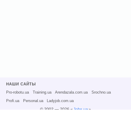
НАШИ САЙТЫ
Pro-robotu.ua
Training.ua
Arendazala.com.ua
Srochno.ua
Profi.ua
Personal.ua
Ladyjob.com.ua
© 2002 — 2026 «
Jobs.ua
»
Все права защищены.
Администрация может не разделять точку зрения авторов информационных