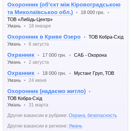
Охоронник (об'єкт між Кіровоградською
та Миколаївськоо обл.)
18 000 грн.
•
•
ТОВ «Либідь-Центр»
Умань
18 января
•
Охоронник в Криве Озеро
ТОВ Кобра-Схід
•
Умань
6 августа
•
Охранник
17 000 грн.
САБ - Охорона
•
•
Умань
2 августа
•
Охранник
18 000 грн.
Мустанг Груп, ТОВ
•
•
Умань
24 июня
•
Охоронник (надаємо житло)
•
ТОВ Кобра-Схід
Умань
31 марта
•
Другие вакансии в рубрике:
Охрана, безопасность
Другие вакансии в регионе:
Умань