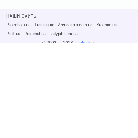
НАШИ САЙТЫ
Pro-robotu.ua
Training.ua
Arendazala.com.ua
Srochno.ua
Profi.ua
Personal.ua
Ladyjob.com.ua
© 2002 — 2026 «
Jobs.ua
»
Все права защищены.
Администрация может не разделять точку зрения авторов информационных
материалов и не несет ответственности за размещаемую пользователями
информацию.