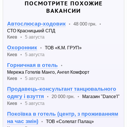
ПОСМОТРИТЕ ПОХОЖИЕ
ВАКАНСИИ
Автослюсар-ходовик
48 000 грн.
•
•
СТО Красницький СПД
Киев
5 августа
•
Охоронник
ТОВ «К.М. ГРУП»
•
Киев
5 августа
•
Горничная в отель
•
Мережа Готелів Манго, Ангел Комфорт
Киев
5 августа
•
Продавець-консультант танцювального
одягу і взуття
20 000 грн.
Магазин "Dance'l"
•
•
Киев
5 августа
•
Покоївка в готель (центр, з проживанням
на час змін)
ТОВ «Солелат Палац»
•