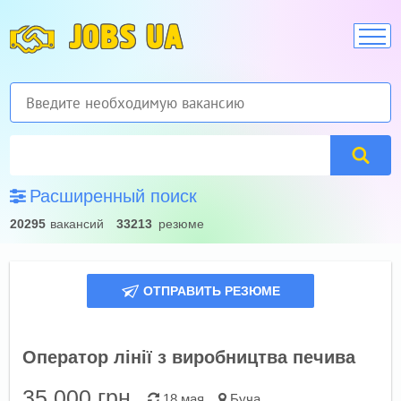
JOBS UA
Расширенный поиск
20295
вакансий
33213
резюме
ОТПРАВИТЬ РЕЗЮМЕ
Оператор лінії з виробництва печива
35 000
грн.
18 мая
Буча