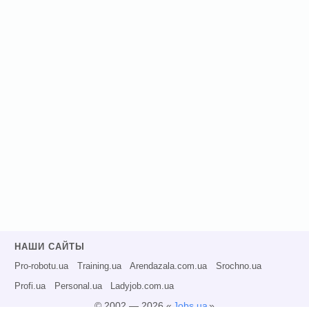
НАШИ САЙТЫ
Pro-robotu.ua
Training.ua
Arendazala.com.ua
Srochno.ua
Profi.ua
Personal.ua
Ladyjob.com.ua
© 2002 — 2026 «
Jobs.ua
»