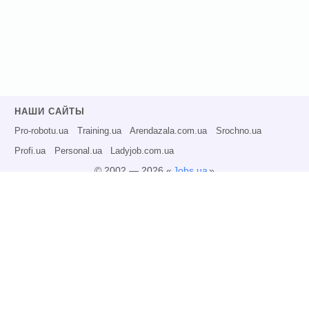
НАШИ САЙТЫ
Pro-robotu.ua
Training.ua
Arendazala.com.ua
Srochno.ua
Profi.ua
Personal.ua
Ladyjob.com.ua
© 2002 — 2026 «
Jobs.ua
»
Все права защищены.
Администрация может не разделять точку зрения авторов информационных
материалов и не несет ответственности за размещаемую пользователями
информацию.