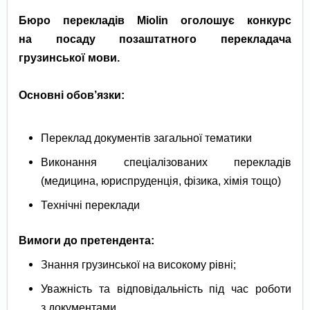
Бюро перекладів Miolin оголошує конкурс
на посаду позаштатного перекладача
грузинської мови.
Основні обов’язки:
Переклад документів загальної тематики
Виконання спеціалізованих перекладів
(медицина, юриспруденція, фізика, хімія тощо)
Технічні переклади
Вимоги до претендента:
Знання грузинської на високому рівні;
Уважність та відповідальність під час роботи
з документами.