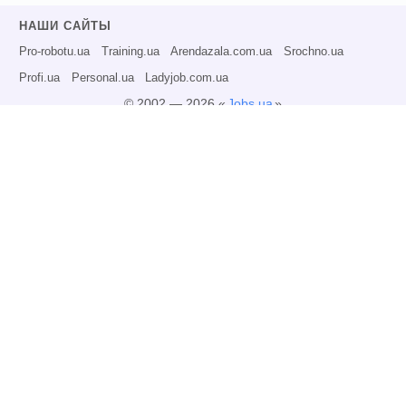
НАШИ САЙТЫ
Pro-robotu.ua
Training.ua
Arendazala.com.ua
Srochno.ua
Profi.ua
Personal.ua
Ladyjob.com.ua
© 2002 — 2026 «
Jobs.ua
»
Все права защищены.
Администрация может не разделять точку зрения авторов информационных
материалов и не несет ответственности за размещаемую пользователями
информацию.