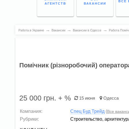
ВСЕ 
АГЕНТСТВ
ВАКАНСИИ
→
→
→
Работа в Украине
Вакансии
Вакансии в Одессе
Работа Поміч
Помічник (різноробочий) оператор
25 000
грн. + %
15 июня
Одесса
Компания:
Спец Буд Трейд
(
Все ваканс
Рубрики:
Строительство, архитектур