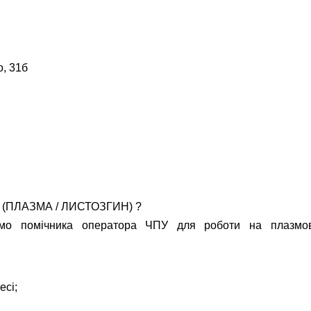
, 31б
ы
(ПЛАЗМА / ЛИСТОЗГИН) ?
мо помічника оператора ЧПУ для роботи на плазмов
есі;