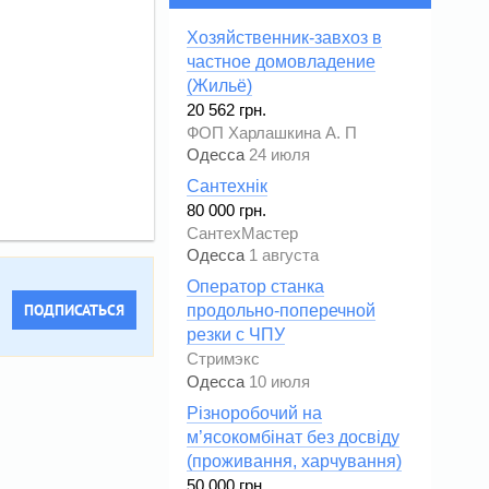
Хозяйственник-завхоз в
частное домовладение
(Жильё)
20 562 грн.
ФОП Харлашкина А. П
Одесса
24 июля
Сантехнік
80 000 грн.
СантехМастер
Одесса
1 августа
Оператор станка
ПОДПИСАТЬСЯ
продольно-поперечной
резки с ЧПУ
Стримэкс
Одесса
10 июля
Різноробочий на
м’ясокомбінат без досвіду
(проживання, харчування)
50 000 грн.