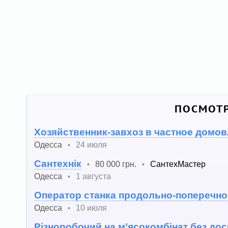
ПОСМОТР
Хозяйственник-завхоз в частное домо
Одесса
24 июля
•
Сантехнік
80 000 грн.
СантехМастер
•
•
Одесса
1 августа
•
Оператор станка продольно-поперечно
Одесса
10 июля
•
Різноробочий на м’ясокомбінат без дос