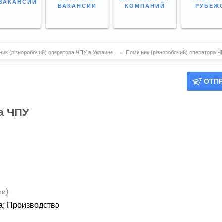
ВАКАНСИИ
ВАКАНСИИ
КОМПАНИЙ
РУБЕЖ
→
ник (різноробочий) оператора ЧПУ в Украине
Помічник (різноробочий) оператора 
ОТП
а ЧПУ
)
ии
а
;
Производство