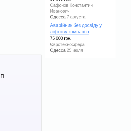
Сафонов Константин
Иванович
Одесса
7 августа
Аварійник без досвіду у
ліфтову компанію
75 000 грн.
Євротехносфера
Одесса
29 июля
 П