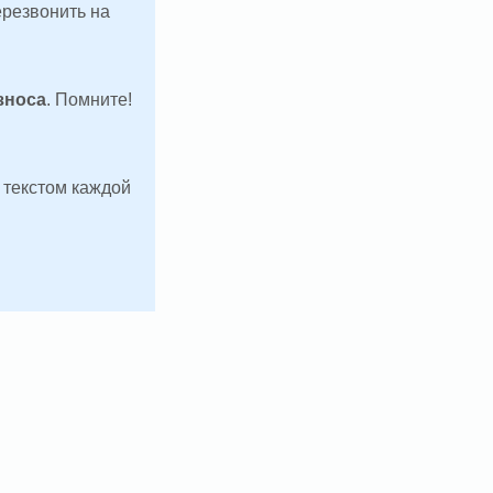
ерезвонить на
зноса
. Помните!
д текстом каждой