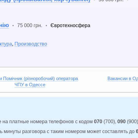
нію
75 000 грн.
Євротехносфера
•
•
ктура
,
Производство
и Помічник (різноробочий) оператора
Вакансии в О
ЧПУ в Одессе
 на платные номера телефонов с кодом
070
(700),
090
(900)
ть минуты разговора с таким номером может составлять до