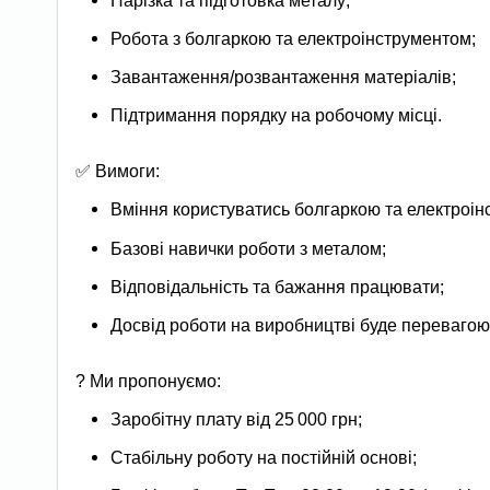
Нарізка та підготовка металу;
Робота з болгаркою та електроінструментом;
Завантаження/розвантаження матеріалів;
Підтримання порядку на робочому місці.
✅ Вимоги:
Вміння користуватись болгаркою та електроін
Базові навички роботи з металом;
Відповідальність та бажання працювати;
Досвід роботи на виробництві буде перевагою
? Ми пропонуємо:
Заробітну плату від 25 000 грн;
Стабільну роботу на постійній основі;