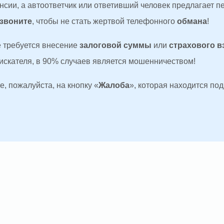
сии, а автоответчик или ответивший человек предлагает п
 звоните
, чтобы не стать жертвой телефонного
обмана
!
де требуется внесение
залоговой суммы
или
страхового в
оискателя, в 90% случаев является мошенничеством!
, пожалуйста, на кнопку «
Жалоба
», которая находится по