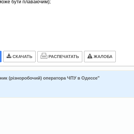
 може бути плаваючим);
РАСПЕЧАТАТЬ
СКАЧАТЬ
ЖАЛОБА
ник (різноробочий) оператора ЧПУ в Одессе
"