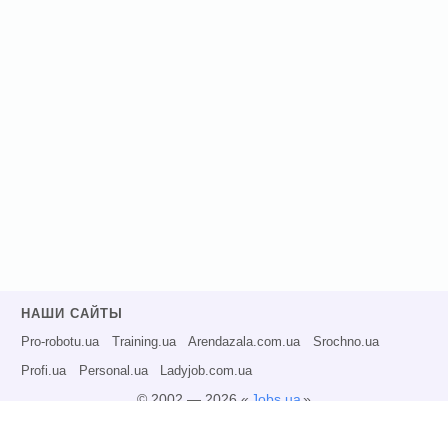
НАШИ САЙТЫ
Pro-robotu.ua
Training.ua
Arendazala.com.ua
Srochno.ua
Profi.ua
Personal.ua
Ladyjob.com.ua
© 2002 — 2026 «
Jobs.ua
»
Все права защищены.