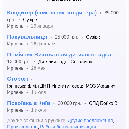
Кондитер (помошник кондитера)
35 000
•
грн.
Сузір΄я
•
Ирпень
29 января
•
Пакувальниця
25 000 грн.
Сузір΄я
•
•
Ирпень
26 февраля
•
Помічник Вихователя дитячого садка
•
12 000 грн.
Дитячий садок Світлячок
•
Ирпень
28 мая
•
Сторож
•
Ірпінська філія ДНП «Інститут серця МОЗ України»
Ирпень
1 июля
•
Покоївка в Київ
30 000 грн.
СПД Бойко В.
•
•
Ирпень
1 июля
•
Другие вакансии в рубрике:
Другие предложения
,
Производство
,
Работа без квалификации