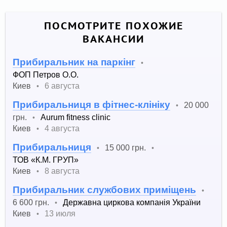
ПОСМОТРИТЕ ПОХОЖИЕ
ВАКАНСИИ
Прибиральник на паркінг
•
ФОП Петров О.О.
Киев
6 августа
•
Прибиральниця в фітнес-клініку
20 000
•
грн.
Aurum fitness clinic
•
Киев
4 августа
•
Прибиральниця
15 000 грн.
•
•
ТОВ «К.М. ГРУП»
Киев
8 августа
•
Прибиральник службових приміщень
•
6 600 грн.
Державна циркова компанія України
•
Киев
13 июля
•