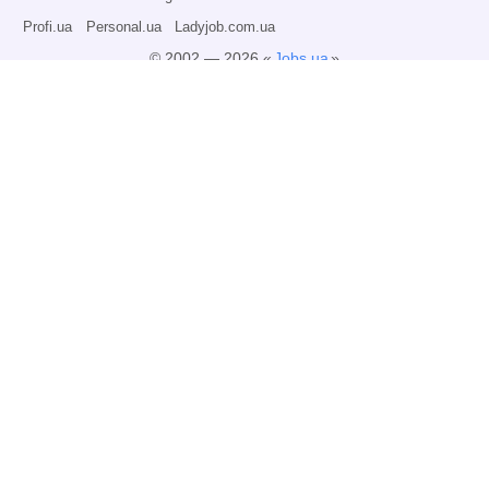
Profi.ua
Personal.ua
Ladyjob.com.ua
© 2002 — 2026 «
Jobs.ua
»
Все права защищены.
Администрация может не разделять точку зрения авторов информационных
материалов и не несет ответственности за размещаемую пользователями
информацию.