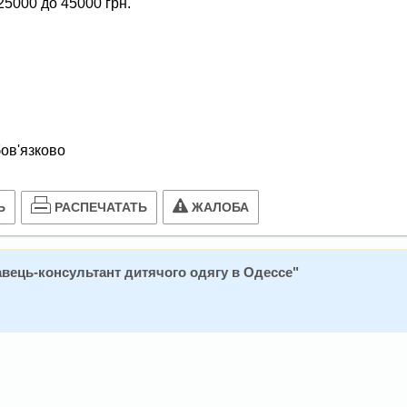
25000 до 45000 грн.
бов'язково
РАСПЕЧАТАТЬ
Ь
ЖАЛОБА
вець-консультант дитячого одягу в Одессе
"