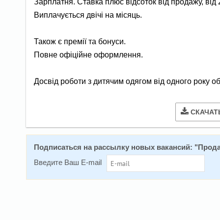
Зарплатня. Ставка плюс відсоток від продажу, від 
Виплачується двічі на місяць.
Також є премії та бонуси.
Повне офіційне оформлення.
Досвід роботи з дитячим одягом від одного року о
СКАЧАТ
Подписаться на расcылку новых вакансий: "
Прода
Введите Ваш E-mail