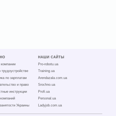
ЗНО
НАШИ САЙТЫ
 компании
Pro-robotu.ua
о трудоустройстве
Training.ua
ика по зарплатам
Arendazala.com.ua
ательство и право
Srochno.ua
тные инструкции
Profi.ua
 компаний
Personal.ua
занятости Украины
Ladyjob.com.ua