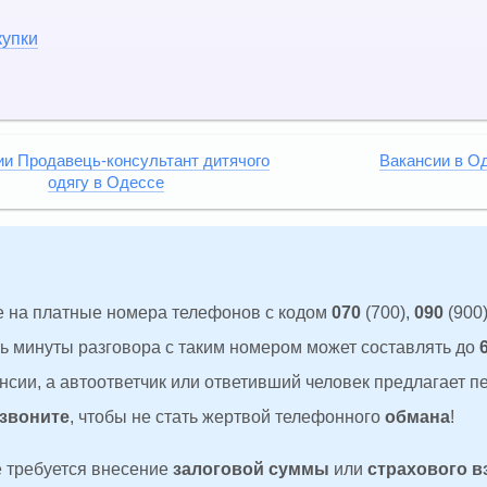
купки
ии Продавець-консультант дитячого
Вакансии в О
одягу в Одессе
 на платные номера телефонов с кодом
070
(700),
090
(900)
ть минуты разговора с таким номером может составлять до
сии, а автоответчик или ответивший человек предлагает п
 звоните
, чтобы не стать жертвой телефонного
обмана
!
де требуется внесение
залоговой суммы
или
страхового в