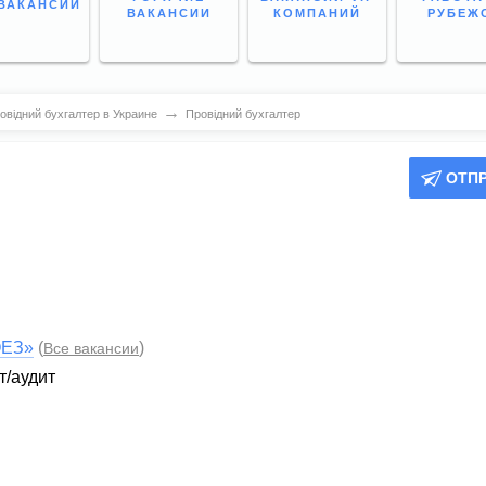
ВАКАНСИИ
ВАКАНСИИ
КОМПАНИЙ
РУБЕЖ
→
овідний бухгалтер в Украине
Провідний бухгалтер
ОТП
ОЕЗ»
(
)
Все вакансии
т/аудит