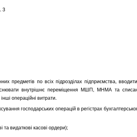
. 3
нних предметів по всіх підрозділах підприємства, вводит
ійснювати внутрішнє переміщення МШП, МНМА та списан
 інші операційні витрати.
ксування господарських операцій в регістрах бухгалтерськог
і та видаткові касові ордери);