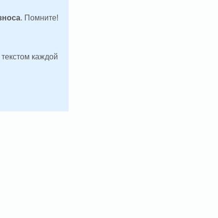
зноса
. Помните!
д текстом каждой