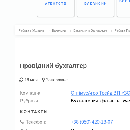
ВСЕ 
АГЕНТСТВ
ВАКАНСИИ
→
→
→
Работа в Украине
Вакансии
Вакансии в Запорожье
Работа Пр
Провідний бухгалтер
18 мая
Запорожье
Компания:
ОптімусАгро Трейд ВП «З
Рубрики:
Бухгалтерия, финансы, уче
КОНТАКТЫ
Телефон:
+38 (050) 420-13-07