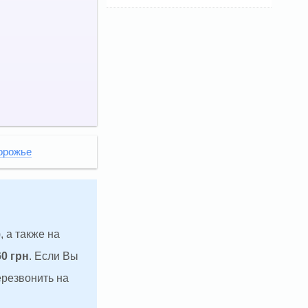
орожье
, а также на
60 грн
. Если Вы
ерезвонить на