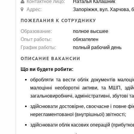
Контактное лицо:
Наталья Калашник
Адрес:
Запоріжжя, вул. Харчова, б
ПОЖЕЛАНИЯ К СОТРУДНИКУ
Образование:
полное высшее
Опыт работы:
обязателен
График работы:
полный рабочий день
ОПИСАНИЕ ВАКАНСИИ
Що ви будете робити:
обробляти та вести облік документів малоці
малоцінні необоротні активи, та МШП, зд
загальновиробничі, адміністративні, збутові та
здійснювати достовірне, своєчасне і повне фі
нерегламентованої (внутрішньої) звітності;
здійснювати облік касових операцій (прибутков