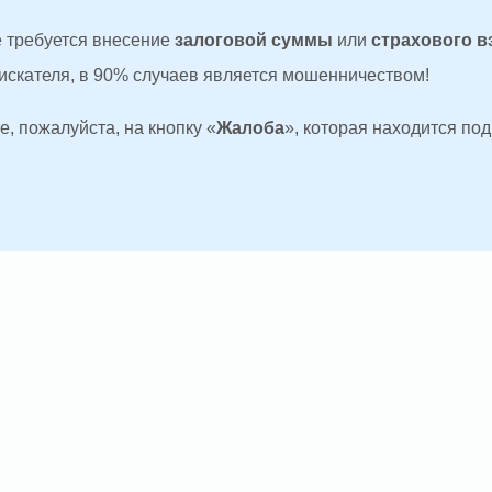
де требуется внесение
залоговой суммы
или
страхового в
оискателя, в 90% случаев является мошенничеством!
, пожалуйста, на кнопку «
Жалоба
», которая находится по