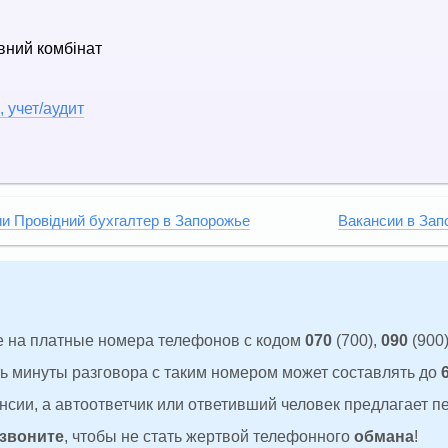
вний комбінат
 учет/аудит
и Провідний бухгалтер в Запорожье
Вакансии в Зап
 на платные номера телефонов с кодом
070
(700),
090
(900)
ть минуты разговора с таким номером может составлять до
сии, а автоответчик или ответивший человек предлагает п
 звоните
, чтобы не стать жертвой телефонного
обмана
!