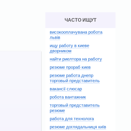
ЧАСТО ИЩУТ
високооплачувана робота
львів
ищу работу в киеве
дворником
найти риелтора на работу
резюме прораб киев
резюме работа днепр
торговый представитель
вакансії слюсар
робота вантажник
торговый представитель
резюме
работа для технолога
резюме доглядальниця київ