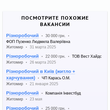
ПОСМОТРИТЕ ПОХОЖИЕ
ВАКАНСИИ
Різноробочий
30 000 грн.
•
•
ФОП Пузенко Людмила Валеріївна
Житомир
31 марта 2025
•
Різноробочий
22 000 грн.
ТОВ Вест Хайдс
•
•
Житомир
26 марта 2025
•
Різноробочий в Київ (житло +
харчування)
ЧП Карась О.М.
•
Житомир
21 января 2025
•
Різноробочий
Компанія Інвестбуд
•
Житомир
23 мая
•
Різноробочий
25 000 грн.
•
•