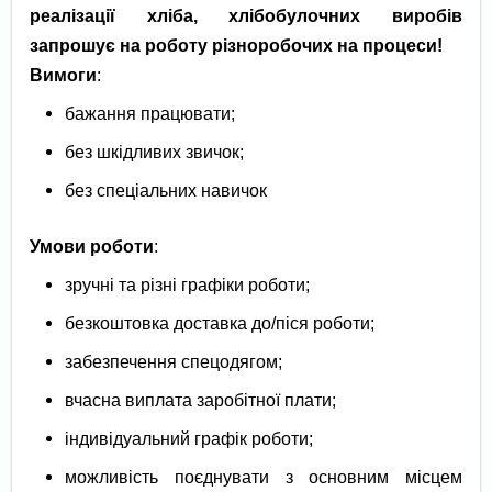
реалізації хліба, хлібобулочних виробів
запрошує на роботу різноробочих на процеси!
Вимоги
:
бажання працювати;
без шкідливих звичок;
без спеціальних навичок
Умови роботи
:
зручні та різні графіки роботи;
безкоштовка доставка до/піся роботи;
забезпечення спецодягом;
вчасна виплата заробітної плати;
індивідуальний графік роботи;
можливість поєднувати з основним місцем