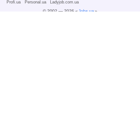
Profi.ua
Personal.ua
Ladyjob.com.ua
© 2002 — 2026 «
Jobs.ua
»
Все права защищены.
Администрация может не разделять точку зрения авторов информационных
материалов и не несет ответственности за размещаемую пользователями
информацию.