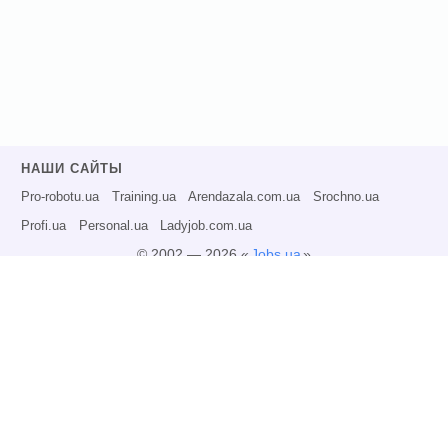
НАШИ САЙТЫ
Pro-robotu.ua
Training.ua
Arendazala.com.ua
Srochno.ua
Profi.ua
Personal.ua
Ladyjob.com.ua
© 2002 — 2026 «
Jobs.ua
»
Все права защищены.
Администрация может не разделять точку зрения авторов информационных
материалов и не несет ответственности за размещаемую пользователями
информацию.