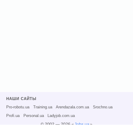
НАШИ САЙТЫ
Pro-robotu.ua
Training.ua
Arendazala.com.ua
Srochno.ua
Profi.ua
Personal.ua
Ladyjob.com.ua
© 2002 — 2026 «
Jobs.ua
»
Все права защищены.