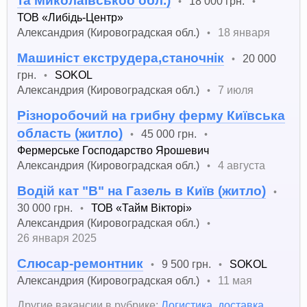
та Миколаївськоо обл.)
18 000 грн.
•
•
ТОВ «Либідь-Центр»
Александрия (Кировоградская обл.)
18 января
•
Машиніст екструдера,станочнік
20 000
•
грн.
SOKOL
•
Александрия (Кировоградская обл.)
7 июля
•
Різноробочий на грибну ферму Київська
область (житло)
45 000 грн.
•
•
Фермерське Господарство Ярошевич
Александрия (Кировоградская обл.)
4 августа
•
Водій кат "В" на Газель в Київ (житло)
•
30 000 грн.
ТОВ «Тайм Вікторі»
•
Александрия (Кировоградская обл.)
•
26 января 2025
Слюсар-ремонтник
9 500 грн.
SOKOL
•
•
Александрия (Кировоградская обл.)
11 мая
•
Другие вакансии в рубрике:
Логистика, доставка,