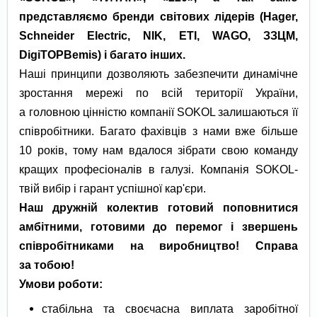
представляємо бренди світових лідерів (Hager,
Schneider Electric, NIK, ETI, WAGO, ЗЗЦМ,
DigiTOPBemis) і багато інших.
Наші принципи дозволяють забезпечити динамічне
зростання мережі по всій території України,
а головною цінністю компанії SOKOL залишаються її
співробітники. Багато фахівців з нами вже більше
10 років, тому нам вдалося зібрати свою команду
кращих професіоналів в галузі. Компанія SOKOL-
твій вибір і гарант успішної кар'єри.
Наш дружній колектив готовий поповнитися
амбітними, готовими до перемог і звершень
співробітниками на виробництво! Справа
за тобою!
Умови роботи:
стабільна та своєчасна виплата заробітної