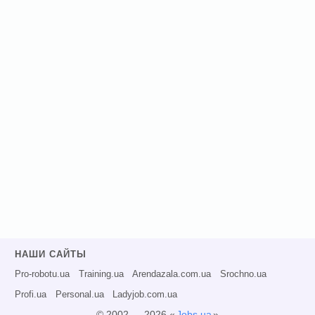
НАШИ САЙТЫ
Pro-robotu.ua
Training.ua
Arendazala.com.ua
Srochno.ua
Profi.ua
Personal.ua
Ladyjob.com.ua
© 2002 — 2026 «
Jobs.ua
»