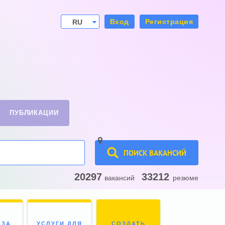
Вход
Регистрация
RU
UA
ПУБЛИКАЦИИ
ПОИСК ВАКАНСИЙ
20297
33212
вакансий
резюме
 ЗА
УСЛУГИ ДЛЯ
СОЗДАТЬ