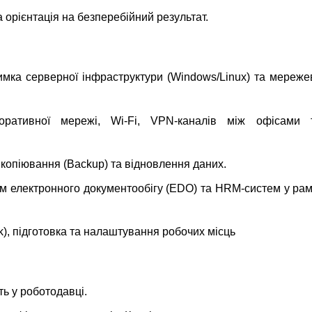
а орієнтація на безперебійний результат.
имка серверної інфраструктури (Windows/Linux) та мереж
поративної мережі, Wi-Fi, VPN-каналів між офісами 
 копіювання (Backup) та відновлення даних.
м електронного документообігу (EDO) та HRM-систем у рам
k), підготовка та налаштування робочих місць
ть у роботодавці.