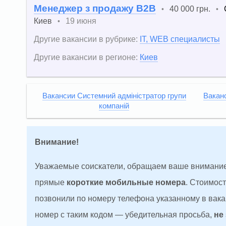
Менеджер з продажу В2В
40 000 грн.
•
•
Киев
19 июня
•
Другие вакансии в рубрике:
IT, WEB специалисты
Другие вакансии в регионе:
Киев
Вакансии Системний адміністратор групи
Ваканс
компаній
Внимание!
Уважаемые соискатели, обращаем ваше внимание
прямые
короткие мобильные номера
. Стоимос
позвонили по номеру телефона указанному в вакан
номер с таким кодом — убедительная просьба,
не