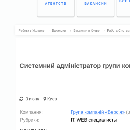
ВСЕ 
АГЕНТСТВ
ВАКАНСИИ
→
→
→
Работа в Украине
Вакансии
Вакансии в Киеве
Работа Системн
Системний адміністратор групи ко
3 июня
Киев
Компания:
Група компаній «Версія»
(
В
Рубрики:
IT, WEB специалисты