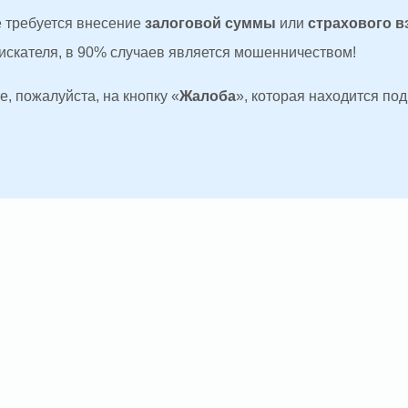
де требуется внесение
залоговой суммы
или
страхового в
оискателя, в 90% случаев является мошенничеством!
, пожалуйста, на кнопку «
Жалоба
», которая находится по