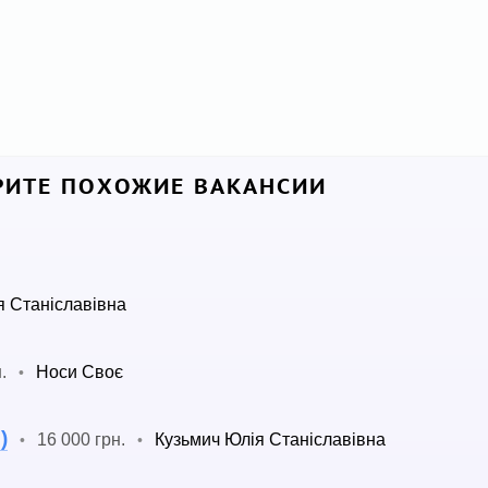
ИТЕ ПОХОЖИЕ ВАКАНСИИ
я Станіславівна
.
Носи Своє
•
)
16 000 грн.
Кузьмич Юлія Станіславівна
•
•