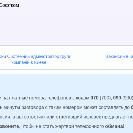
Софтком
ии Системний адміністратор групи
Вакансии в К
компаній в Киеве
 на платные номера телефонов с кодом
070
(700),
090
(900)
ть минуты разговора с таким номером может составлять до
сии, а автоответчик или ответивший человек предлагает п
 звоните
, чтобы не стать жертвой телефонного
обмана
!