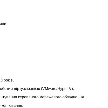
чини
3 років.
роботи з віртуалізацією (VMware/Hyper-V).
аштування керованого мережевого обладнання.
 копіювання.