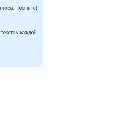
зноса
. Помните!
д текстом каждой