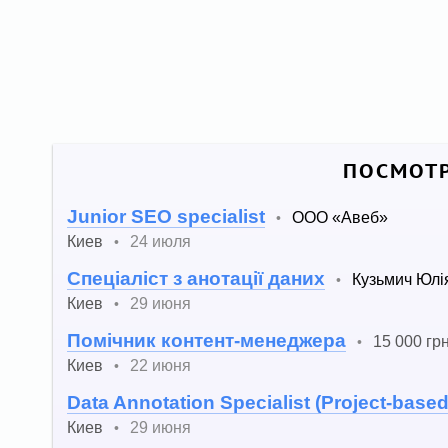
ПОСМОТР
Junior SEO specialist
ООО «Авеб»
•
Киев
24 июля
•
Спеціаліст з анотації даних
Кузьмич Юлі
•
Киев
29 июня
•
Помічник контент-менеджера
15 000 грн
•
Киев
22 июня
•
Data Annotation Specialist (Project-based
Киев
29 июня
•