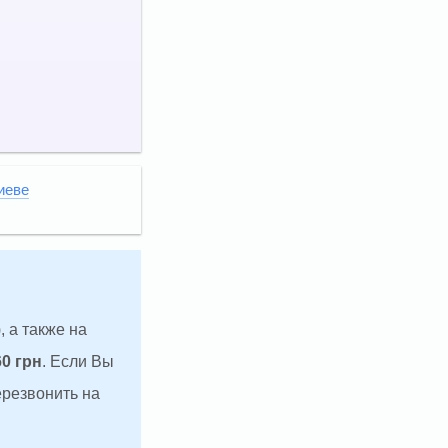
иеве
, а также на
60 грн
. Если Вы
ерезвонить на