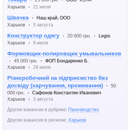
Харьков
21 июля
•
Швачка
Наш край, ООО
•
Харьков
5 августа
•
Конструктор одягу
20 000 грн.
Legio
•
•
Харьков
9 июля
•
Формовщик-полировщик умывальников
45 000 грн.
ФОП Бондаренко Б.
•
•
Харьков
28 июля
•
Різноробочиий на підприємство без
досвіду (харчування, проживання)
50
•
000 грн.
Сафонов Константин Иванович
•
Харьков
3 августа
•
Другие вакансии в рубрике:
Производство
Другие вакансии в регионе:
Харьков