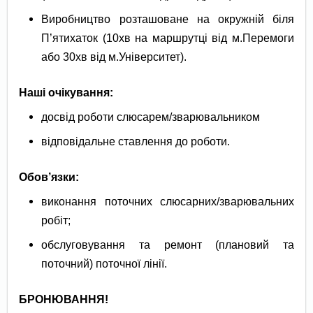
Виробництво розташоване на окружній біля
П’ятихаток (10хв на маршрутці від м.Перемоги
або 30хв від м.Університет).
Наш
і
очікування:
досвід роботи слюсарем/зварювальником
відповідальне ставлення до роботи.
О
бов’язки:
виконання поточних слюсарних/зварювальних
робіт;
обслуговування та ремонт (плановий та
поточний) поточної лінії.
БРОНЮВАННЯ!