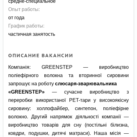
средне-специальное
Опыт работы:
от года
График работы:
частичная занятость
ОПИСАНИЕ ВАКАНСИИ
Компанія: GREENSTEP — виробництво
поліефірного волокна та вторинної сировини
запрошує на роботу
с
люсаря-зварювальника
«
GREENSTEP
»
— сучасне виробництво з
переробки використаної PET-тари у високоякісну
сировину: холлофайбер, синтепон, поліефірне
волокно. Другий напрямок діяльності компанії —
виробництво товарів для сну (постільні білизна,
ковдри, подушки, дитячі матраси). Наша місія —