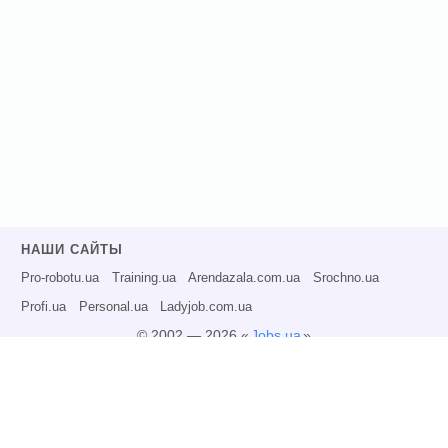
НАШИ САЙТЫ
Pro-robotu.ua
Training.ua
Arendazala.com.ua
Srochno.ua
Profi.ua
Personal.ua
Ladyjob.com.ua
© 2002 — 2026 «
Jobs.ua
»
Все права защищены.
Администрация может не разделять точку зрения авторов информационных
материалов и не несет ответственности за размещаемую пользователями
информацию.