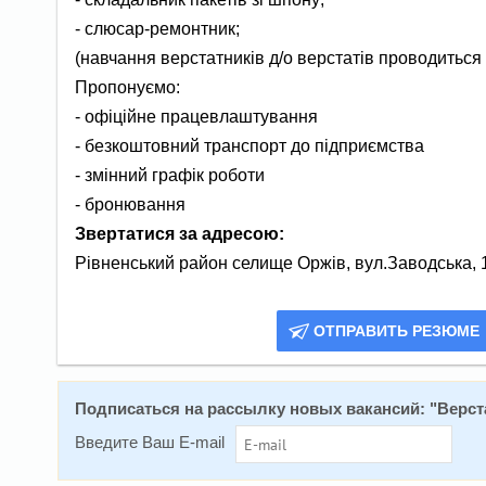
- слюсар-ремонтник;
(навчання верстатників д/о верстатів проводиться
Пропонуємо:
- офіційне працевлаштування
- безкоштовний транспорт до підприємства
- змінний графік роботи
- бронювання
З
вертатися за адресою:
Рівненський район селище Оржів, вул.Заводська, 
ОТПРАВИТЬ РЕЗЮМЕ
Подписаться на расcылку новых вакансий: "
Верст
Введите Ваш E-mail