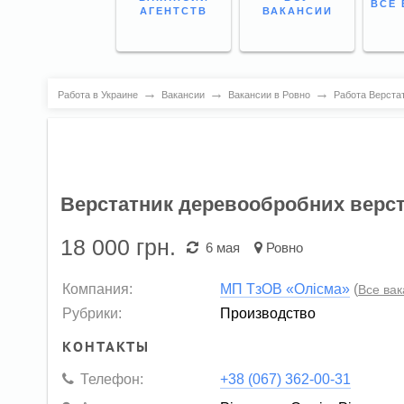
ВСЕ 
АГЕНТСТВ
ВАКАНСИИ
→
→
→
Работа в Украине
Вакансии
Вакансии в Ровно
Работа Верстат
Верстатник деревообробних верст
18 000
грн.
6 мая
Ровно
Компания:
МП ТзОВ «Олісма»
(
Все ва
Рубрики:
Производство
КОНТАКТЫ
Телефон:
+38 (067) 362-00-31