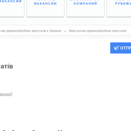
ВАКАНСИИ
ВАКАНСИИ
КОМПАНИЙ
РУБЕЖ
→
ник деревообробних верстатів в Украине
Верстатник деревообробних верстатів
ОТП
атів
)
кансии