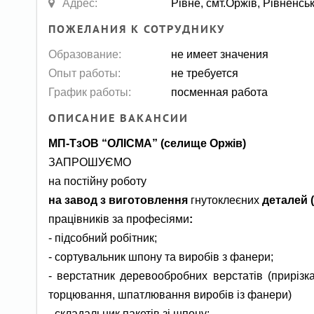
Адрес:
Рівне, смт.Оржів, Рівненсь
ПОЖЕЛАНИЯ К СОТРУДНИКУ
Образование:
не имеет значения
Опыт работы:
не требуется
График работы:
посменная работа
ОПИСАНИЕ ВАКАНСИИ
МП-ТзОВ “ОЛІСМА” (селище Оржів)
ЗАПРОШУЄМО
на постійну роботу
на завод з виготовлення
гнутоклеєних
деталей
працівників за професіями
:
- підсобний робітник;
- сортувальник шпону та виробів з фанери;
- верстатник деревообробних верстатів (прирізк
торцювання, шпатлювання виробів із фанери)
- складальник пакетів зі шпону;