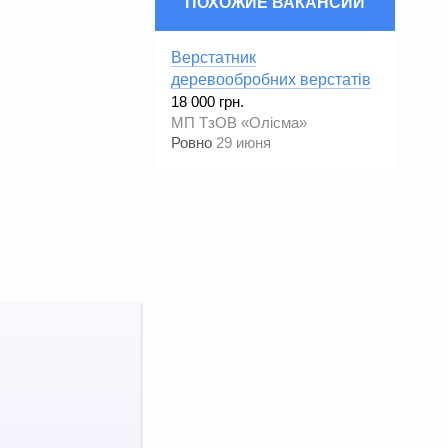
ПОХОЖИЕ ВАКАНСИИ
Верстатник
деревообробних верстатів
18 000 грн.
МП ТзОВ «Олісма»
Ровно
29 июня