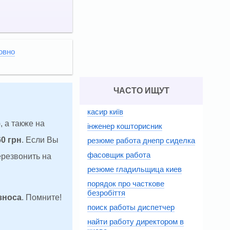
овно
ЧАСТО ИЩУТ
касир київ
, а также на
інженер кошторисник
60 грн
. Если Вы
резюме работа днепр сиделка
фасовщик работа
ерезвонить на
резюме гладильщица киев
порядок про часткове
безробіття
зноса
. Помните!
поиск работы диспетчер
найти работу директором в