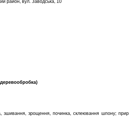
кий район, вул. Заводська, 10
(деревообробка)
а, зшивання, зрощення, починка, склеювання шпону; прирі