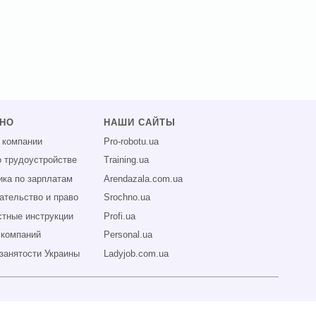
ЗНО
НАШИ САЙТЫ
 компании
Pro-robotu.ua
о трудоустройстве
Training.ua
ика по зарплатам
Arendazala.com.ua
ательство и право
Srochno.ua
тные инструкции
Profi.ua
 компаний
Personal.ua
занятости Украины
Ladyjob.com.ua