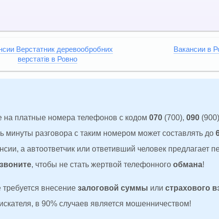
нсии Верстатник деревообробних
Вакансии в Р
верстатів в Ровно
 на платные номера телефонов с кодом
070
(700),
090
(900)
ть минуты разговора с таким номером может составлять до
сии, а автоответчик или ответивший человек предлагает п
 звоните
, чтобы не стать жертвой телефонного
обмана
!
де требуется внесение
залоговой суммы
или
страхового в
оискателя, в 90% случаев является мошенничеством!