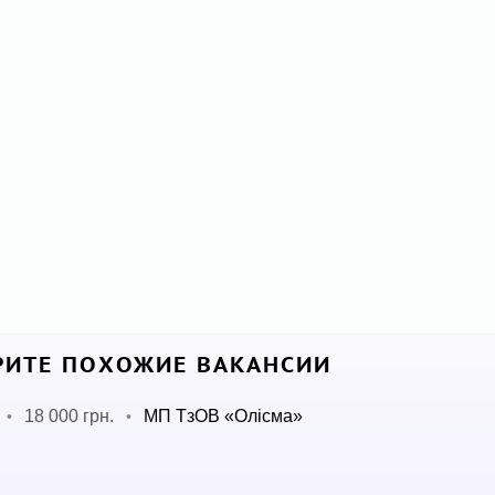
ИТЕ ПОХОЖИЕ ВАКАНСИИ
18 000 грн.
МП ТзОВ «Олісма»
•
•