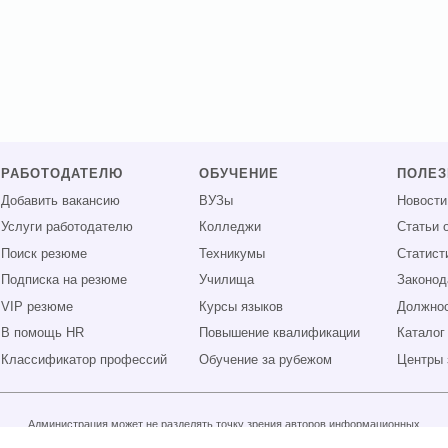
РАБОТОДАТЕЛЮ
ОБУЧЕНИЕ
ПОЛЕ
Добавить вакансию
ВУЗы
Новости
Услуги работодателю
Колледжи
Статьи 
Поиск резюме
Техникумы
Статист
Подписка на резюме
Училища
Законод
VIP резюме
Курсы языков
Должнос
В помощь HR
Повышение квалификации
Каталог
Классификатор профессий
Обучение за рубежом
Центры 
Администрация может не разделять точку зрения авторов информационных
материалов и не несет ответственности за размещаемую пользователями