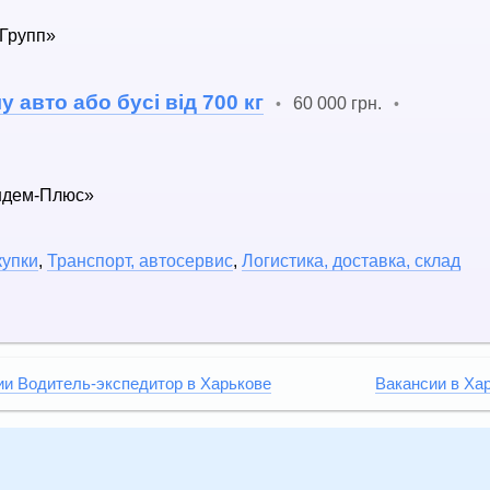
 Групп»
 авто або бусі від 700 кг
60 000 грн.
•
•
ндем-Плюс»
купки
,
Транспорт, автосервис
,
Логистика, доставка, склад
ии Водитель-экспедитор в Харькове
Вакансии в Ха