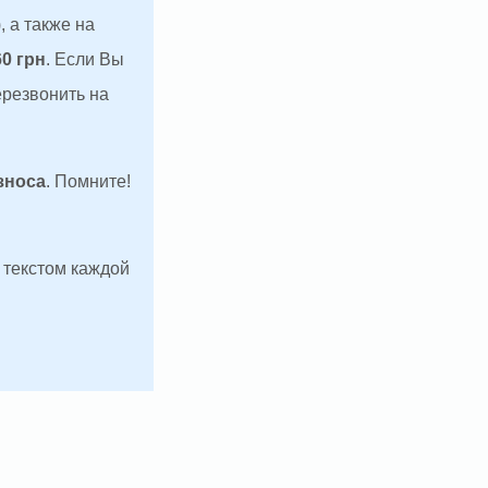
, а также на
60 грн
. Если Вы
ерезвонить на
зноса
. Помните!
д текстом каждой