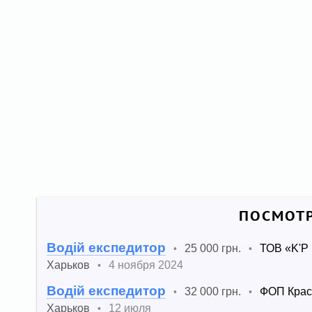
ПОСМОТР
Водій експедитор
25 000 грн.
ТОВ «K'Р
•
•
Харьков
4 ноября 2024
•
Водій експедитор
32 000 грн.
ФОП Крас
•
•
Харьков
12 июля
•