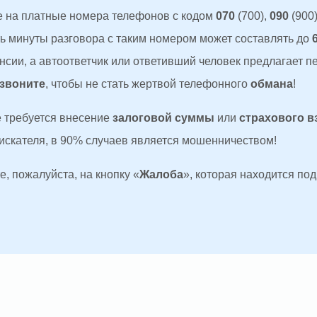
 на платные номера телефонов с кодом
070
(700),
090
(900)
ть минуты разговора с таким номером может составлять до
сии, а автоответчик или ответивший человек предлагает п
 звоните
, чтобы не стать жертвой телефонного
обмана
!
де требуется внесение
залоговой суммы
или
страхового в
оискателя, в 90% случаев является мошенничеством!
, пожалуйста, на кнопку «
Жалоба
», которая находится по