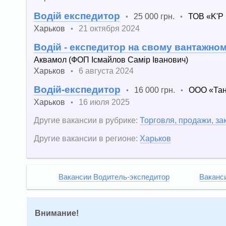
Водій експедитор
25 000 грн.
ТОВ «K'Р
•
•
Харьков
21 октября 2024
•
Водій - експедитор на свому вантажному
Аквамол (ФОП Ісмайлов Самір Іванович)
Харьков
6 августа 2024
•
Водій-експедитор
16 000 грн.
ООО «Та
•
•
Харьков
16 июля 2025
•
Другие вакансии в рубрике:
Торговля, продажи, за
Другие вакансии в регионе:
Харьков
Вакансии Водитель-экспедитор
Ваканс
Внимание!