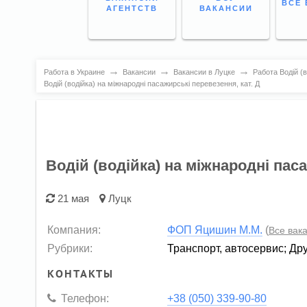
ВСЕ 
АГЕНТСТВ
ВАКАНСИИ
→
→
→
Работа в Украине
Вакансии
Вакансии в Луцке
Работа Водій (в
Водій (водійка) на міжнародні пасажирські перевезення, кат. Д
Водій (водійка) на міжнародні паса
21 мая
Луцк
Компания:
ФОП Яцишин М.М.
(
Все вак
Рубрики:
Транспорт, автосервис
;
Др
КОНТАКТЫ
Телефон:
+38 (050) 339-90-80