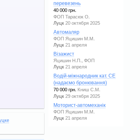
перевезень
40 000 грн.
ФОП Тарасюк О.
Луцк
20 октября 2025
Автомаляр
ФОП Яцишин М.М.
Луцк
21 апреля
Візажист
Яцишин Н.П., ФОП
Луцк
21 апреля
Водій-міжнародник кат. СЕ
(надаємо бронювання)
70 000 грн.
Книш С.М.
Луцк
29 октября 2025
Моторист-автомеханік
ФОП Яцишин М.М.
Луцк
21 апреля
уцке