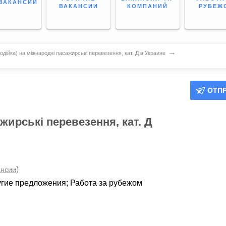
ВАКАНСИИ
ВАКАНСИИ
КОМПАНИЙ
РУБЕЖ
→
одійка) на міжнародні пасажирські перевезення, кат. Д в Украине
ОТП
жирські перевезення, кат. Д
)
ансии
угие предложения
;
Работа за рубежом