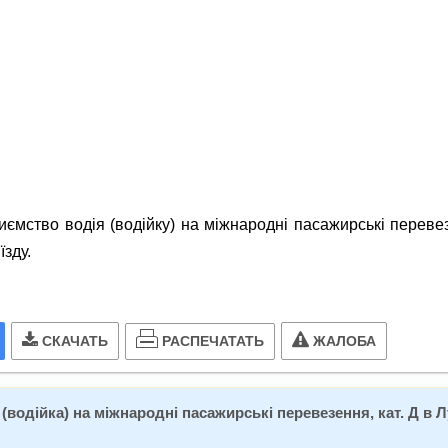
ы
ємство водія (водійку) на міжнародні пасажирські переве
їзду.
РАСПЕЧАТАТЬ
СКАЧАТЬ
ЖАЛОБА
 (водійка) на міжнародні пасажирські перевезення, кат. Д в 