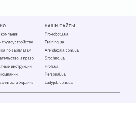
ЗНО
НАШИ САЙТЫ
 компании
Pro-robotu.ua
о трудоустройстве
Training.ua
ика по зарплатам
Arendazala.com.ua
ательство и право
Srochno.ua
тные инструкции
Profi.ua
 компаний
Personal.ua
занятости Украины
Ladyjob.com.ua