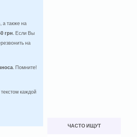
, а также на
60 грн
. Если Вы
ерезвонить на
зноса
. Помните!
д текстом каждой
ЧАСТО ИЩУТ