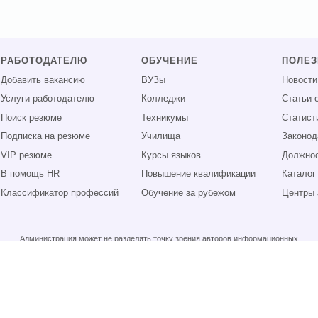
РАБОТОДАТЕЛЮ
ОБУЧЕНИЕ
ПОЛЕ
Добавить вакансию
ВУЗы
Новости
Услуги работодателю
Колледжи
Статьи 
Поиск резюме
Техникумы
Статист
Подписка на резюме
Училища
Законод
VIP резюме
Курсы языков
Должнос
В помощь HR
Повышение квалификации
Каталог
Классификатор профессий
Обучение за рубежом
Центры 
Администрация может не разделять точку зрения авторов информационных
материалов и не несет ответственности за размещаемую пользователями
информацию.