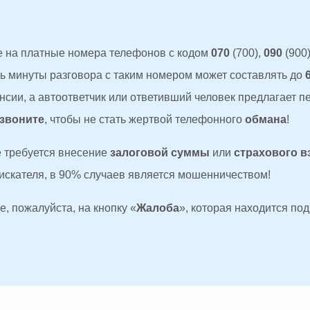
 на платные номера телефонов с кодом
070
(700),
090
(900)
ть минуты разговора с таким номером может составлять до
сии, а автоответчик или ответивший человек предлагает п
 звоните
, чтобы не стать жертвой телефонного
обмана
!
де требуется внесение
залоговой суммы
или
страхового в
оискателя, в 90% случаев является мошенничеством!
, пожалуйста, на кнопку «
Жалоба
», которая находится по