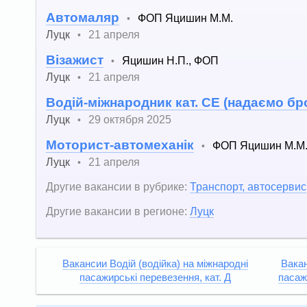
Автомаляр
ФОП Яцишин М.М.
•
Луцк
21 апреля
•
Візажист
Яцишин Н.П., ФОП
•
Луцк
21 апреля
•
Водій-міжнародник кат. СЕ (надаємо б
Луцк
29 октября 2025
•
Моторист-автомеханік
ФОП Яцишин М.М
•
Луцк
21 апреля
•
Другие вакансии в рубрике:
Транспорт, автосервис
Другие вакансии в регионе:
Луцк
Вакансии Водій (водійка) на міжнародні
Вакан
пасажирські перевезення, кат. Д
пасаж