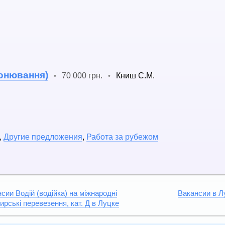
ронювання)
70 000 грн.
Книш С.М.
•
•
.
,
Другие предложения
,
Работа за рубежом
сии Водій (водійка) на міжнародні
Вакансии в Л
ирські перевезення, кат. Д в Луцке