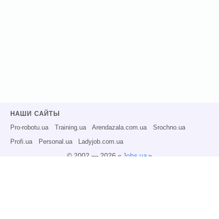
НАШИ САЙТЫ
Pro-robotu.ua
Training.ua
Arendazala.com.ua
Srochno.ua
Profi.ua
Personal.ua
Ladyjob.com.ua
© 2002 — 2026 «
Jobs.ua
»
Все права защищены.
Администрация может не разделять точку зрения авторов информационных
материалов и не несет ответственности за размещаемую пользователями
информацию.