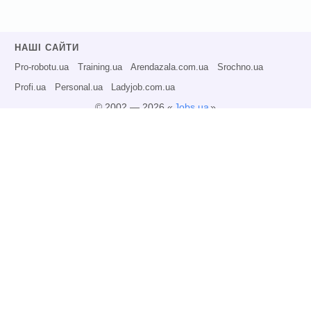
НАШІ САЙТИ
Pro-robotu.ua
Training.ua
Arendazala.com.ua
Srochno.ua
Profi.ua
Personal.ua
Ladyjob.com.ua
© 2002 — 2026 «
Jobs.ua
»
Всі права захищені.
Адміністрація може не розділяти точку зору авторів інформаційних матеріалів
та не несе відповідальності за розміщену користувачами інформацію.