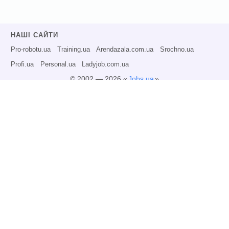
НАШІ САЙТИ
Pro-robotu.ua
Training.ua
Arendazala.com.ua
Srochno.ua
Profi.ua
Personal.ua
Ladyjob.com.ua
© 2002 — 2026 «
Jobs.ua
»
Всі права захищені.
Адміністрація може не розділяти точку зору авторів інформаційних матеріалів
та не несе відповідальності за розміщену користувачами інформацію.