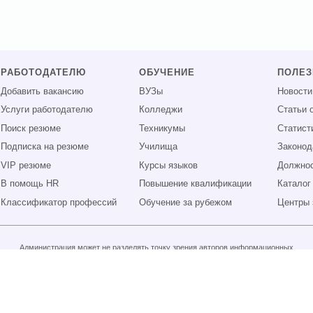
РАБОТОДАТЕЛЮ
ОБУЧЕНИЕ
ПОЛЕ
Добавить вакансию
ВУЗы
Новости
Услуги работодателю
Колледжи
Статьи 
Поиск резюме
Техникумы
Статист
Подписка на резюме
Училища
Законод
VIP резюме
Курсы языков
Должнос
В помощь HR
Повышение квалификации
Каталог
Классификатор профессий
Обучение за рубежом
Центры 
Администрация может не разделять точку зрения авторов информационных
материалов и не несет ответственности за размещаемую пользователями
информацию.