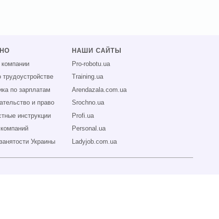
ЗНО
НАШИ САЙТЫ
 компании
Pro-robotu.ua
о трудоустройстве
Training.ua
ика по зарплатам
Arendazala.com.ua
ательство и право
Srochno.ua
тные инструкции
Profi.ua
 компаний
Personal.ua
занятости Украины
Ladyjob.com.ua